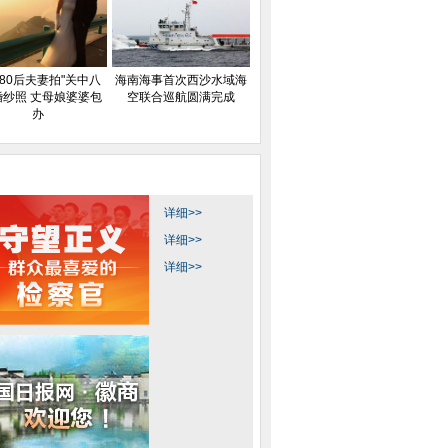
80后夫妻拍"关中八
海南海事首次西沙水域海
婚纱照 丈母娘婆婆包
空联合巡航圆满完成
办
详细>>
详细>>
详细>>