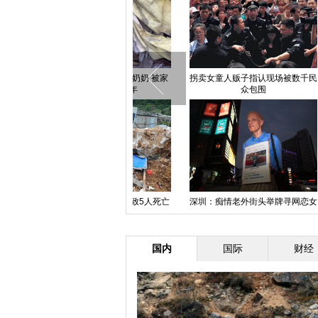
300只卡通熊猫亮相山西太原(高
一夜暴雨桥塌了蓝田500村民出行
张家界
清组图)
难 疑挖沙致垮塌
广东：机动部队开展入夏大练兵
山西大同一煤矿透水事故已致16
北京今
人遇难
国内
国际
财经