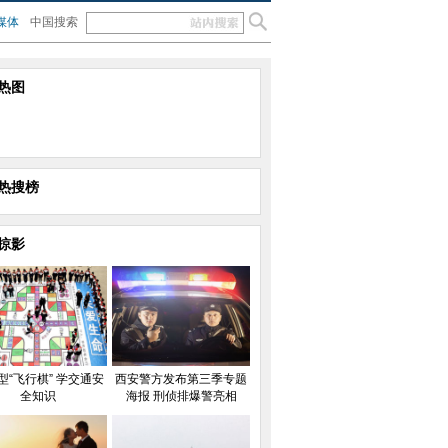
媒体
中国搜索
热图
热搜榜
掠影
型“飞行棋” 学交通安
西安警方发布第三季专题
全知识
海报 刑侦排爆警亮相