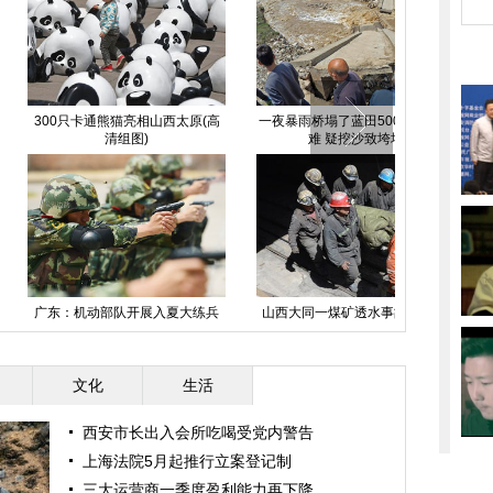
天门山玻璃栈道更换玻璃
全球最大太阳能飞机抵达中国旅
玩巨型“飞行
程“终点站”南京
日最高气温27℃ 成今年入
河南新郑：黄帝故里举行“拜祖大
海南海事首次
春以来最暖一天
典”
航
文化
生活
西安市长出入会所吃喝受党内警告
上海法院5月起推行立案登记制
三大运营商一季度盈利能力再下降