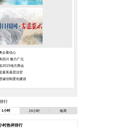
粤企看信心
美四川 魅力广元
焦2015地方两会
是最美基层法官
进诚信制度化建设
排行
1小时
24小时
每周
4小时热评排行