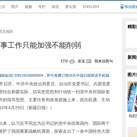
生活
图片
视频
专栏
双语
爱出国
移动新
精彩
西北地区
外事工作只能加强不能削弱
新闻
打印
发送
我来说两句
图片
辑短信CD到106580009009，即可免费订阅30天中国日报双语手机报。
木齐召开。中共中央政治局委员、自治区党委书记、兵团党委
密结合新疆实际，切实把思想和行动统一到党中央对国际形
作的指导思想、主要任务和政策措施上来，抓住机遇、主动
5年4月29日《新疆日报》）
玩巨
以来，以习近平同志为总书记的党中央统筹国内、国际两个
维护了我国重要战略机遇期，探索走出了一条中国特色大国