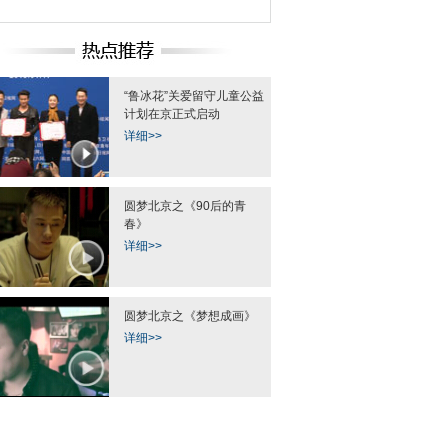
“鲁冰花”关爱留守儿童公益
棋” 学交通安全知识
西安警方发布第三季专题海报 刑
西安80后夫妻拍"关
计划在京正式启动
侦排爆警亮相
丈母娘婆婆
详细>>
圆梦北京之《90后的青
春》
详细>>
西沙水域海空联合巡
中国首艘千吨级海巡船与水上飞机
中国日报一周图片精
圆满完成
联合巡航西沙
—24日
圆梦北京之《梦想成画》
详细>>