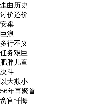
歪曲历史
讨价还价
安巢
巨浪
多行不义
任务艰巨
肥胖儿童
决斗
以大欺小
56年再聚首
贪官忏悔