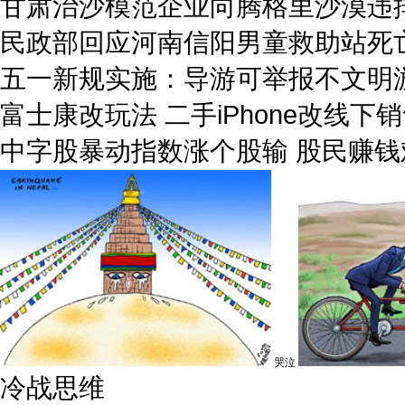
甘肃治沙模范企业向腾格里沙漠违
民政部回应河南信阳男童救助站死
五一新规实施：导游可举报不文明
富士康改玩法 二手iPhone改线下
中字股暴动指数涨个股输 股民赚钱
哭泣
冷战思维