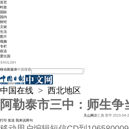
首页
时政
国际
国内
财经
文娱
生活
图片
视频
专栏
双语
爱出国
移动新媒体
中国搜索
中国在线
>
西北地区
阿勒泰市三中：师生争当
天山网
夏仁善 郭平
2015-04-2
打印
发送
我来说两句
移动用户编辑短信CD到1065800