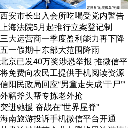
定日县“地震孤岛”见闻
西安市长出入会所吃喝受党内警告
上海法院5月起推行立案登记制
三大运营商一季度盈利能力再下降
五一假期中东部大范围降雨
北京已发40万奖涉恐举报 推微信
将免费向农民工提供手机阅读资源
信阳民政局回应“男童走失成‘干尸’”
外籍斧头帮专拣老外抢
突进驰援 奋战在“世界屋脊”
海南旅游投诉手机微信平台开通