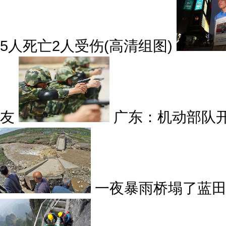
5人死亡2人受伤(高清组图)
友
广东：机动部队
一夜暴雨桥塌了蓝田