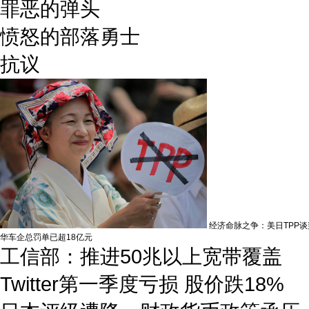
罪恶的弹头
愤怒的部落勇士
抗议
经济命脉之争：美日TPP谈
华车企总罚单已超18亿元
工信部：推进50兆以上宽带覆盖
Twitter第一季度亏损 股价跌18%