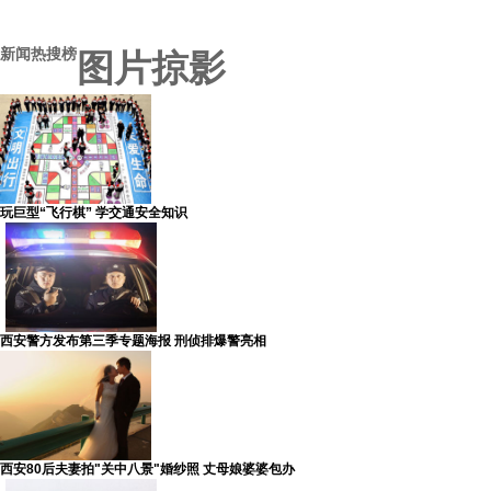
新闻热搜榜
图片掠影
玩巨型“飞行棋” 学交通安全知识
西安警方发布第三季专题海报 刑侦排爆警亮相
西安80后夫妻拍"关中八景"婚纱照 丈母娘婆婆包办