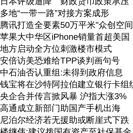
日本评级遭降 财政货币政策承压
多地“一带一路”对接方案成形
腾讯打造全要素50万平米"众创空间
苹果大中华区iPhone销量首超美国
地方启动全方位刺激楼市模式
安倍访美恐难给TPP谈判画句号
中石油否认重组:未得到政府信息
钱宝将在沙特阿拉伯建立银行卡组
央企合并传言掀风暴 沪指大涨3%
高通成立新部门助国产手机出海
尼泊尔经济若无援助或断崖式下跌
楼继伟:建议拨国有资产至社保基金