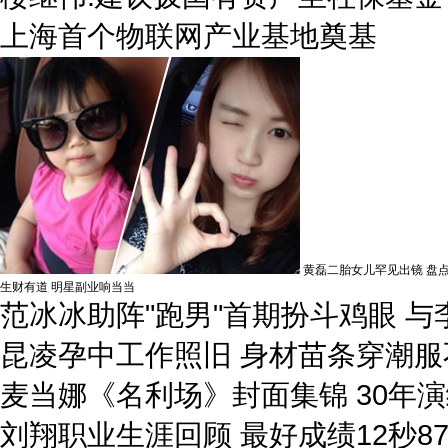
上海首个物联网产业基地奠基
黄磊二胎女儿罕见出镜 盘点
生财有道 明星副业响当当
范冰冰助阵"跑男"首期扮斗鸡眼 
昆凌孕中工作照旧 身材苗条穿潮服
麦当娜《名利场》封面集锦 30年
刘翔职业生涯回顾 最好成绩12秒8