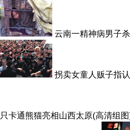
云南一精神病男子杀
拐卖女童人贩子指
只卡通熊猫亮相山西太原(高清组图