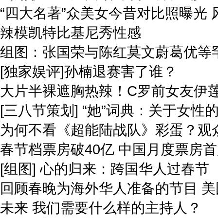
“四大名著”众美女今昔对比照曝光 
辣模凯特比基尼秀性感
组图：张国荣与陈红莫文蔚葛优等
[独家娱评]孙楠退赛害了谁？
大片半裸遮胸热辣！C罗前女友伊
[三八节策划] “她”词典：关于女性
为何不看《超能陆战队》彩蛋？观
春节档票房破40亿 中国月度票房
[组图] 心的归来：跨国华人过春节
回顾春晚为海外华人准备的节目 
未来 我们需要什么样的主持人？