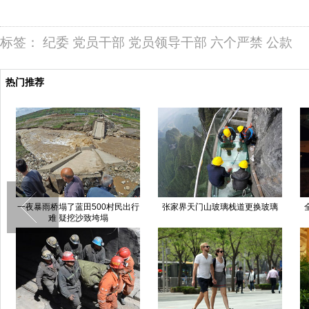
标签：
纪委
党员干部
党员领导干部
六个严禁
公款
热门推荐
一夜暴雨桥塌了蓝田500村民出行
张家界天门山玻璃栈道更换玻璃
难 疑挖沙致垮塌