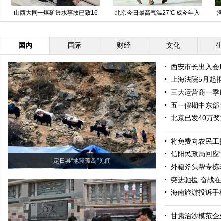
山西大同一煤矿透水事故已致16
北京今日最高气温27℃ 成今年入
人遇难
春以来最暖一天
国内
国际
财经
文化
西安市长出入会
上海法院5月起
三大运营商一季
五一假期中东部
北京已发40万
将免费向农民工
信阳民政局回应“
定日县“地震孤岛”见闻
外籍斧头帮专拣
突进驰援 奋战在
海南旅游投诉手
甘肃治沙模范企