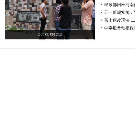
民政部回应河南
五一新规实施：
富士康改玩法 二
中字股暴动指数
晋江有堵钞票墙