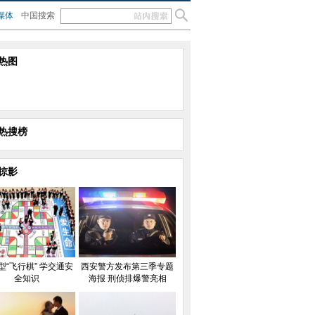
媒体
中国搜索
热图
热搜榜
掠影
型“飞行棋” 学交通安
西安警方发布第三季专题
全知识
海报 刑侦排爆警亮相