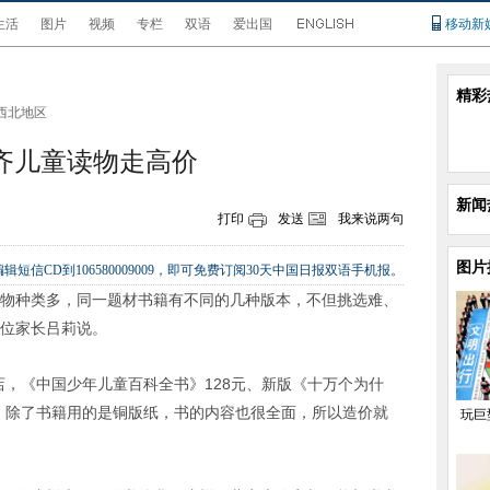
生活
图片
视频
专栏
双语
爱出国
移动新
精彩
西北地区
齐儿童读物走高价
新闻
打印
发送
我来说两句
图片
辑短信CD到106580009009，即可免费订阅30天中国日报双语手机报。
读物种类多，同一题材书籍有不同的几种版本，不但挑选难、
一位家长吕莉说。
店，《中国少年儿童百科全书》128元、新版《十万个为什
释，除了书籍用的是铜版纸，书的内容也很全面，所以造价就
玩巨