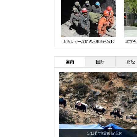
广东：机动部队开展入夏大练兵
山西大同一煤矿透水事故已致16
北京今
人遇难
国内
国际
财经
定日县“地震孤岛”见闻