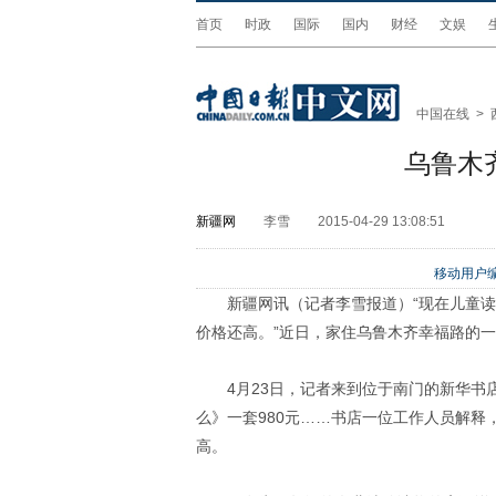
首页
时政
国际
国内
财经
文娱
中国在线
>
乌鲁木
新疆网
李雪
2015-04-29 13:08:51
移动用户编
新疆网讯（记者李雪报道）“现在儿童
价格还高。”近日，家住乌鲁木齐幸福路的
4月23日，记者来到位于南门的新华书
么》一套980元……书店一位工作人员解
高。