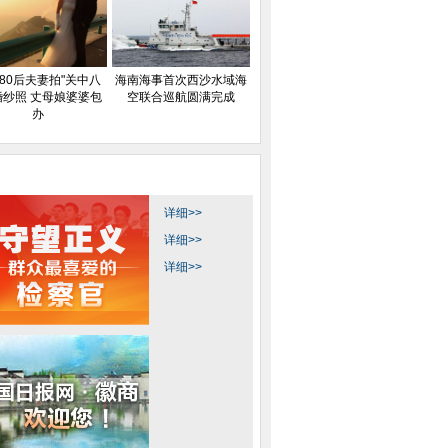
80后夫妻拍"关中八
海南海事首次西沙水域海
婚纱照 丈母娘婆婆包
空联合巡航圆满完成
办
详细>>
详细>>
详细>>
棋” 学交通安全知识
西安警方发布第三季专题海报 刑
西安80后夫妻拍"关
侦排爆警亮相
丈母娘婆婆