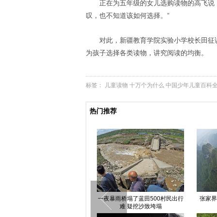
正在为五年级的女儿选购读物的高飞说
叹，也不知道该如何选择。”
对此，新疆教育学院实验小学校长田征
为孩子选择各类读物，讲究阅读的均衡。
标签：
儿童读物
十万个为什么
中国少年儿童百科
热门推荐
300只卡通熊猫亮相山西太原(高
一夜暴雨桥塌了蓝田500村民出行
张家界
清组图)
难 疑挖沙致垮塌