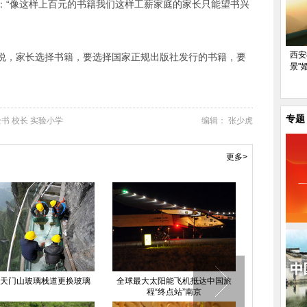
：“像这样上百元的书籍我们这样工薪家庭的家长只能望书兴
西安
说，家长选择书籍，要选择国家正规出版社发行的书籍，要
景"
专题
全书
校长
实验小学
编辑： 张少虎
更多>
天门山玻璃栈道更换玻璃
全球最大太阳能飞机抵达中国旅
玩巨型“飞行
程“终点站”南京