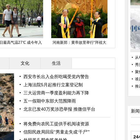
日最高气温27℃ 成今年入
河南新郑：黄帝故里举行“拜祖大
海南海事首次
春以来最暖一天
典”
航
从
文化
生活
秀
聚
西安市长出入会所吃喝受党内警告
谁
上海法院5月起推行立案登记制
推
三大运营商一季度盈利能力再下降
五一假期中东部大范围降雨
北京已发40万奖涉恐举报 推微信平台
新闻
将免费向农民工提供手机阅读资源
信阳民政局回应“男童走失成‘干尸’”
2