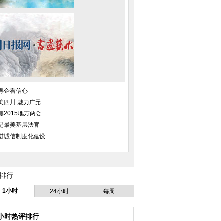
西沙水域海空联合巡
中国首艘千吨级海巡船与水上飞机
中国日报一周图片精
圆满完成
联合巡航西沙
—24日
粤企看信心
美四川 魅力广元
焦2015地方两会
是最美基层法官
进诚信制度化建设
排行
1小时
24小时
每周
4小时热评排行