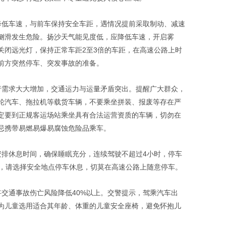
降低车速，与前车保持安全车距，遇情况提前采取制动、减速
侧滑发生危险。扬沙天气能见度低，应降低车速，开启雾
关闭远光灯，保持正常车距2至3倍的车距，在高速公路上时
前方突然停车、突发事故的准备。
行需求大大增加，交通运力与运量矛盾突出。提醒广大群众，
轮汽车、拖拉机等载货车辆，不要乘坐拼装、报废等存在严
定要到正规客运场站乘坐具有合法运营资质的车辆，切勿在
忌携带易燃易爆易腐蚀危险品乘车。
安排休息时间，确保睡眠充分，连续驾驶不超过4小时，停车
佳，请选择安全地点停车休息，切莫在高速公路上随意停车。
将交通事故伤亡风险降低40%以上。交警提示，驾乘汽车出
为儿童选用适合其年龄、体重的儿童安全座椅，避免怀抱儿