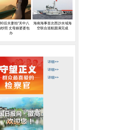
80后夫妻拍"关中八
海南海事首次西沙水域海
婚纱照 丈母娘婆婆包
空联合巡航圆满完成
办
详细>>
详细>>
详细>>