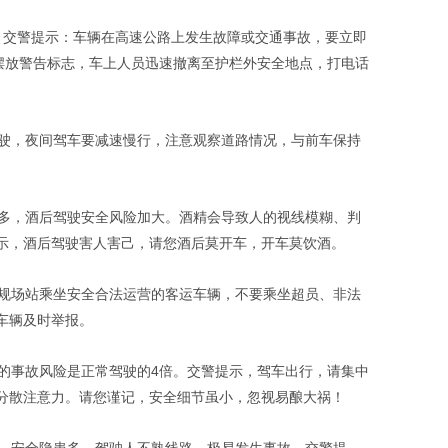
。交警提示：车辆在高速公路上发生故障或交通事故，要立即
处摆放警告标志，车上人员迅速撤离至护栏外安全地点，打电话
驾驶，夜间驾车要减速慢行，注意观察道路情况，与前车保持
。
增多，酒后驾驶安全风险加大。酒精会导致人的视线模糊、判
示，酒后驾驶害人害己，请您酒后莫开车，开车莫饮酒。
正规场站乘坐安全合法运营的客运车辆，不要乘坐超员、非法
车辆及时举报。
生的事故风险是正常驾驶的4倍。交警提示，驾车出行，请集中
分散注意力。请您谨记，安全细节虽小，忽视易酿大祸！