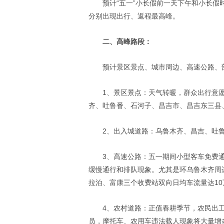
预计“五一”小长假前一天下午和小长假
分别出现出行、返程最高峰。
二、高峰路段：
预计景区景点、城市周边、高速公路、
1、景区景点：天气转暖，群众出行意
齐、吐鲁番、石河子、昌吉市、昌吉东三县
2、出入城道路：乌鲁木齐、昌吉、吐
3、高速公路：五一期间小型客车免费
缓慢通行和排队现象。尤其是环乌鲁木齐周
拉泊、富康三个收费站双向日均车流量达10
4、农村道路：正值春耕季节，农民出
员，摩托车、农用车违法载人现象将大量增