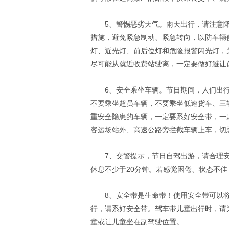
5、警惕恶劣天气。雨天出行，请注意
措施，避免紧急制动、紧急转向，以防车辆
灯、近光灯、前后位灯和危险报警闪光灯，
尽可能从就近收费站驶离，一定要做好避让
6、安全乘坐车辆。节日期间，人们出
不要乘坐超员车辆，不要乘坐低速货车、三
重安全隐患的车辆，一定要系好安全带，一
客运场站外、高速公路旁拦截车辆上车，切
7、交警提示，节日自驾出游，请合理
休息不少于20分钟。若感觉困倦、状态不
8、安全带是生命带！使用安全带可以
行，请系好安全带。驾车带儿童出行时，请
童或让儿童坐在副驾驶位置。