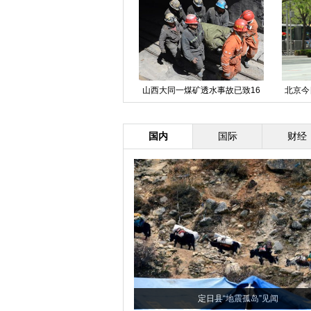
广东：机动部队开展入夏大练兵
山西大同一煤矿透水事故已致16
北京今
人遇难
国内
国际
财经
定日县“地震孤岛”见闻