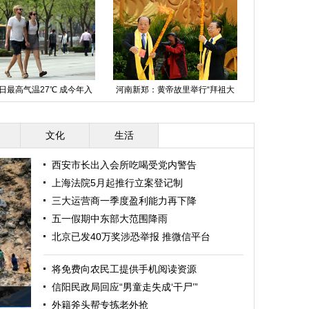
日最高气温27℃ 成今年入
河南新郑：黄帝故里举行“拜祖大
海南海事首次
春以来最暖一天
典”
航
文化
生活
西安市长出入会所吃喝受党内警告
上海法院5月起推行立案登记制
三大运营商一季度盈利能力再下降
五一假期中东部大范围降雨
北京已发40万奖涉恐举报 推微信平台
将免费向农民工提供手机阅读资源
信阳民政局回应“男童走失成‘干尸’”
外籍斧头帮专拣老外抢