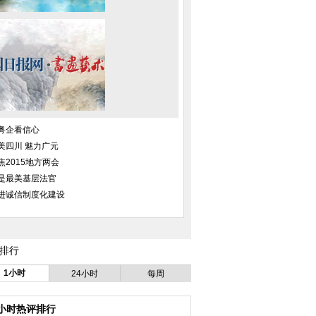
粤企看信心
美四川 魅力广元
焦2015地方两会
是最美基层法官
进诚信制度化建设
排行
1小时
24小时
每周
4小时热评排行