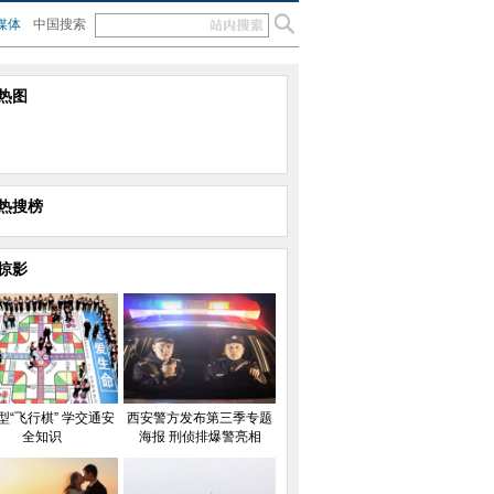
媒体
中国搜索
热图
热搜榜
掠影
型“飞行棋” 学交通安
西安警方发布第三季专题
全知识
海报 刑侦排爆警亮相