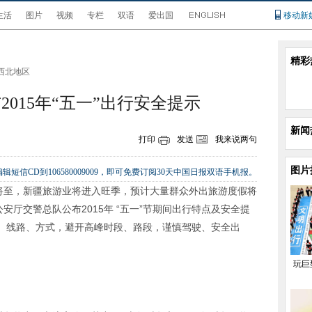
生活
图片
视频
专栏
双语
爱出国
移动新
精彩
西北地区
015年“五一”出行安全提示
新闻
打印
发送
我来说两句
图片
辑短信CD到106580009009，即可免费订阅30天中国日报双语手机报。
”将至，新疆旅游业将进入旺季，预计大量群众外出旅游度假将
安厅交警总队公布2015年 “五一”节期间出行特点及安全提
、线路、方式，避开高峰时段、路段，谨慎驾驶、安全出
玩巨