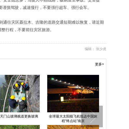
低、安全隐患多，驾驶人不熟线路，极易发生事故。交警提
要谨慎驾驶，减速慢行，不要强行超车、强行会车。
喀则通往灾区聂拉木、吉隆的道路交通短期难以恢复，请近期
调整行程，不要前往灾区旅游。
编辑： 张少虎
更多>
天门山玻璃栈道更换玻璃
全球最大太阳能飞机抵达中国旅
玩巨型“飞行
程“终点站”南京