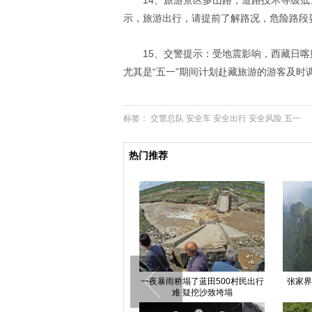
14、旅游景区多山路，道路技术等级
示，旅游出行，请提前了解路况，危险路段
15、交警提示：受地震影响，西藏日
尤其是“五一”期间计划赴藏旅游的游客及时
标签：
交警总队
安全车
安全出行
安全风险
五一
热门推荐
300只卡通熊猫亮相山西太原(高
一夜暴雨桥塌了蓝田500村民出行
张家界
清组图)
难 疑挖沙致垮塌