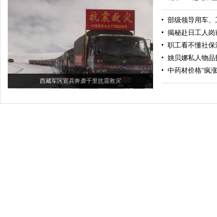
部级领导用车、
揭秘赴日工人岗
职工看不懂社保
姚贝娜私人物品
中药材价格“疯涨
西藏军区官兵奔袭千里抗震救灾