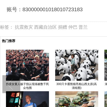
账号：830000001018010723183
标签：
抗震救灾
西藏自治区
捐赠
仲巴
普兰
热门推荐
拐卖女童人贩子指认现场被数千民
300只卡通熊猫亮相山西太原(高
众包围
清组图)