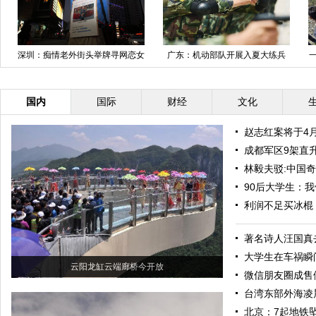
深圳：痴情老外街头举牌寻网恋女
广东：机动部队开展入夏大练兵
一
友
国内
国际
财经
文化
赵志红案将于4
成都军区9架直
林毅夫驳:中国
90后大学生：
利润不足买冰棍
著名诗人汪国真去
大学生在车祸瞬
云阳龙缸云端廊桥今开放
微信朋友圈成售
台湾东部外海凌晨
北京：7起地铁