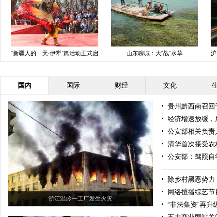
“新疆人的一天·伊犁”篇活动正式启
山东聊城：大“战”水草
沪
动
国内
国际
财经
文化
贵州黔西南召回
经济增速放缓，
公安部相关负责
清华首次接受农
公安部：驾照自
除乡村黑恶势力
网络擅播综艺节
浙江温岭一工厂发生火灾
“非法集资”再升级