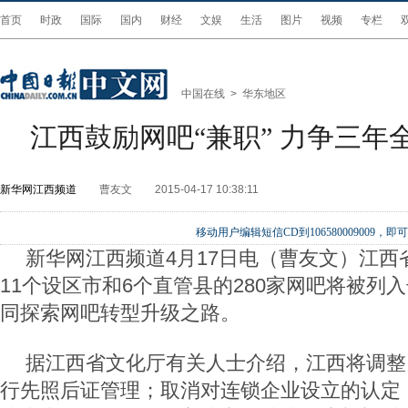
首页
时政
国际
国内
财经
文娱
生活
图片
视频
专栏
中国在线
>
华东地区
江西鼓励网吧“兼职” 力争三年
新华网江西频道
曹友文
2015-04-17 10:38:11
移动用户编辑短信CD到106580009009
新华网江西频道4月17日电（曹友文）江西
11个设区市和6个直管县的280家网吧将被列
同探索网吧转型升级之路。
据江西省文化厅有关人士介绍，江西将调整
行先照后证管理；取消对连锁企业设立的认定