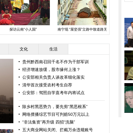
探访云南“小人国”
南宁现 “屋坚强”立路中致道路无法
七旬澳洲老
修整
坚持
文化
生活
贵州黔西南召回千名不作为干部军训
经济增速放缓，股市缘何上涨？
公安部相关负责人谈改革细化落实
清华首次接受农村考生自荐
公安部：驾照自学直考年内将试点
除乡村黑恶势力，要先剪“黑恶根系”
网络擅播综艺节目可判赔50万元以上
“非法集资”再升级 四招“洗脑”
五大商业网站关闭、拦截万余违规账号