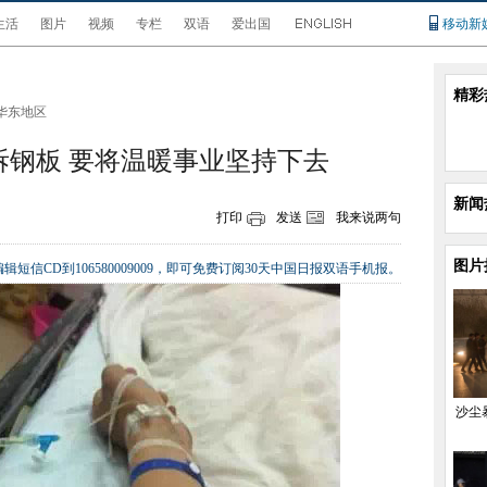
生活
图片
视频
专栏
双语
爱出国
移动新
精彩
华东地区
拆钢板 要将温暖事业坚持下去
新闻
打印
发送
我来说两句
图片
辑短信CD到106580009009，即可免费订阅30天中国日报双语手机报。
沙尘