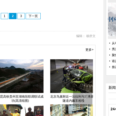
1
2
3
下一页
编辑： 杨舒文
从
秀
更多>
聚
谁
推
新闻
铁贵州至湖南段联调联试成
北京鸟巢附近一法拉利与兰博基尼
沙尘暴突袭京
功(高清组图)
隧道内飙车相撞
2