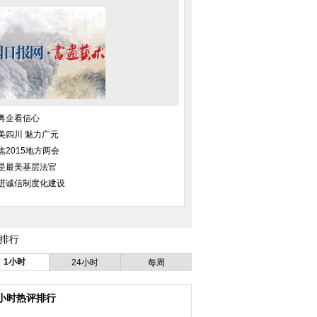
粤企看信心
美四川 魅力广元
焦2015地方两会
是最美基层法官
进诚信制度化建设
排行
1小时
24小时
每周
城 市区能见度骤减
父亲为救子街头扮马让人骑：市民
草根演员扮鬼子4年"
捐款无人骑
遭游客殴
4小时热评排行