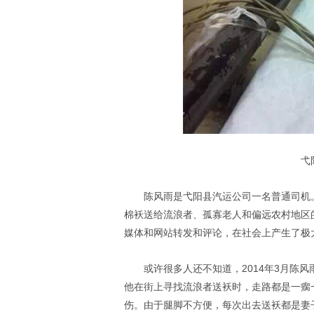
弋
陈风雨是弋阳县汽运公司一名普通司机。
棉袄送给流浪者、孤寡老人和偏远农村地区
媒体和网站转发和评论，在社会上产生了极
或许很多人还不知道，2014年3月陈
他在街上寻找流浪者送袄时，走路都是一瘸
伤。由于腿脚不方便，每次出去送袄都是妻