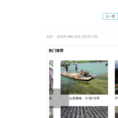
上一页
标签：
陈风雨
钢板
住院
送袄哥
出院
热门推荐
温州矾山杜鹃花节一架子坍塌 多
山东聊城：大“战”水草
沪昆高
人受伤