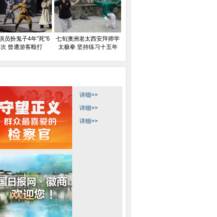
演员扮鬼子4年"死"6
七旬澳洲老太西安拜师学
次 曾遭游客殴打
太极拳 坚持练习十五年
详细>>
详细>>
详细>>