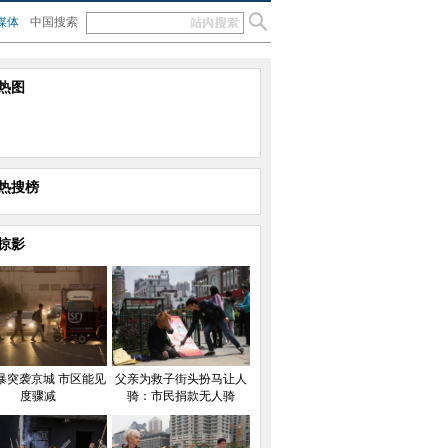
媒体
中国搜索
热图
热搜榜
掠影
暴突袭京城 市区能见
父亲为救子街头扮马让人
度骤减
骑：市民捐款无人骑