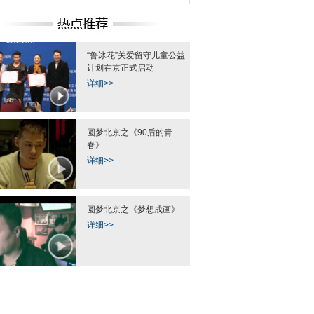
“鲁冰花”关爱留守儿童公益
计划在京正式启动
太西安拜师学太极拳
乐视超级手机首发 打造全明星阵
呼格案真凶赵志红今
练习十五年
容发布会
被判处死
详细>>
圆梦北京之《90后的青
春》
详细>>
圆梦北京之《梦想成画》
详细>>