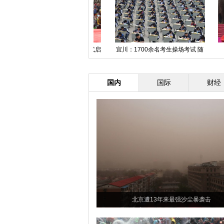
“新疆人的一天·伊犁”篇活动正式启
宜川：1700余名考生操场考试 随
动
光照改变座位方向
国内
国际
财经
北京遭13年来最强沙尘暴袭击