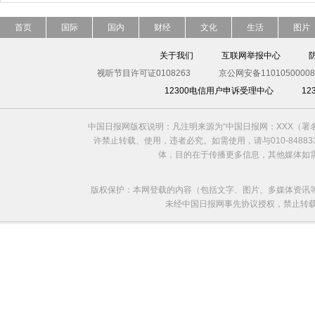
首页
国际
国内
财经
文化
生活
图片
关于我们
互联网举报中心
视听节目许可证0108263
京公网安备11010500008
12300电信用户申诉受理中心
1
中国日报网版权说明：凡注明来源为“中国日报网：XXX（
许禁止转载、使用，违者必究。如需使用，请与010-8488
体，目的在于传播更多信息，其他媒体如
版权保护：本网登载的内容（包括文字、图片、多媒体资讯
未经中国日报网事先协议授权，禁止转载使用。给