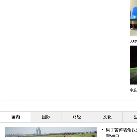
83
宇航
国内
国际
财经
文化
男子苦蹲墙角数
蹭WIFI