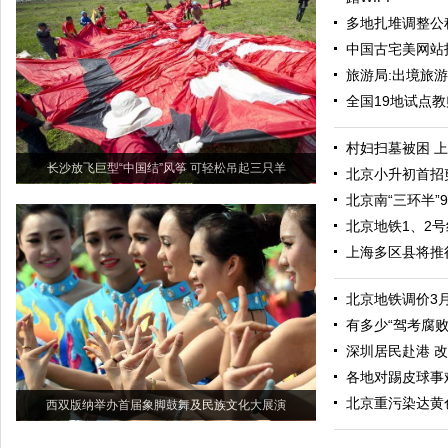
多地扎堆调整公
中国古宅美网站
旅游局:出境旅
全国19地试点教
村妇扫墓被困 
长沙放飞巨型“中国结”风筝 可轻松吊起三只羊
北京小升初首招
北京南“三环半”
北京地铁1、2
上海多区县将推
北京地铁调价3
有多少“驾考腐败
深圳居民赴港 改
各地对踢皮球事
北京重污染达黄
西双版纳举办首届象脚鼓舞及民族文化大展演