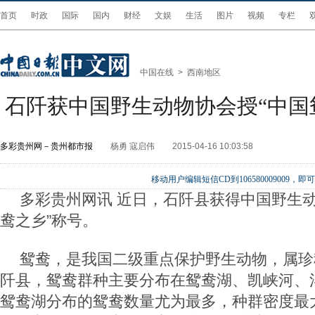
首页
时政
国际
国内
财经
文娱
生活
图片
视频
专栏
中国在线
>
西南地区
石阡获中国野生动物协会授“中国
多彩贵州网－贵州都市报
杨勇 寇启伟
2015-04-16 10:03:58
移动用户编辑短信CD到106580009009
多彩贵州网讯 近日，石阡县获得中国野生动
鸯之乡”称号。
鸳鸯，是我国二级重点保护野生动物，属珍
阡县，鸳鸯群种主要分布在鸳鸯湖、凯峡河、
鸳鸯湖分布的鸳鸯数量尤为最多，种群密度最大