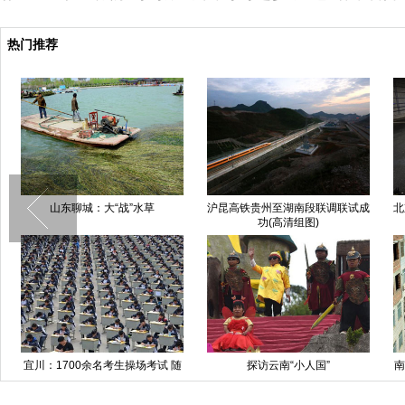
热门推荐
山东聊城：大“战”水草
沪昆高铁贵州至湖南段联调联试成
北
功(高清组图)
宜川：1700余名考生操场考试 随
探访云南“小人国”
南
光照改变座位方向