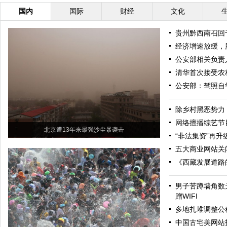
国内
国际
财经
文化
贵州黔西南召回
经济增速放缓，
公安部相关负责
清华首次接受农
公安部：驾照自
除乡村黑恶势力
网络擅播综艺节
北京遭13年来最强沙尘暴袭击
“非法集资”再升级
五大商业网站关
《西藏发展道路
男子苦蹲墙角数
蹭WIFI
多地扎堆调整公
中国古宅美网站