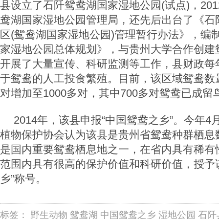
县设立了石阡鸳鸯湖国家湿地公园(试点)，20
鸯湖国家湿地公园管理局，还先后出台了《石
区(鸳鸯湖国家湿地公园)管理暂行办法》，编
家湿地公园总体规划》，与贵州大学合作创建
开展了大量宣传、科研监测等工作，县财政每
于鸳鸯的人工投食繁殖。目前，该区域鸳鸯数量已
对增加至1000多对，其中700多对鸳鸯已成留
2014年，该县申报“中国鸳鸯之乡”。今年
植物保护协会认为该县是贵州省鸳鸯种群栖息
是国内重要鸳鸯栖息地之一，在省内具有稀有
范围内具有很高的保护价值和科研价值，授予
乡”称号。
标签：
野生动物
鸳鸯湖
中国鸳鸯之乡
湿地公园
石阡