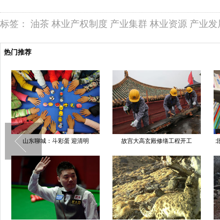
标签：
油茶
林业产权制度
产业集群
林业资源
产业发
热门推荐
山东聊城：斗彩蛋 迎清明
故宫大高玄殿修缮工程开工