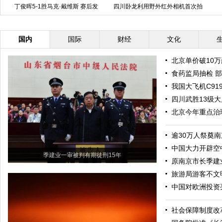
丁俊晖5-1胜马克·戴维斯 赛后发
四川卧龙利用野外红外相机首次拍
布会简短庆生
到雪豹母子影像
国内
国际
财经
文化
北京单价破10
食药监局抽检 
我国大飞机C91
四川武胜13级大
北京今年重点治理
逾30万人祭奠
中国大力开辟空
季建业一审被判有期徒刑15年
原南京市长季建
旅游局游客不文
中国对欧洲投资
社会保障制度改