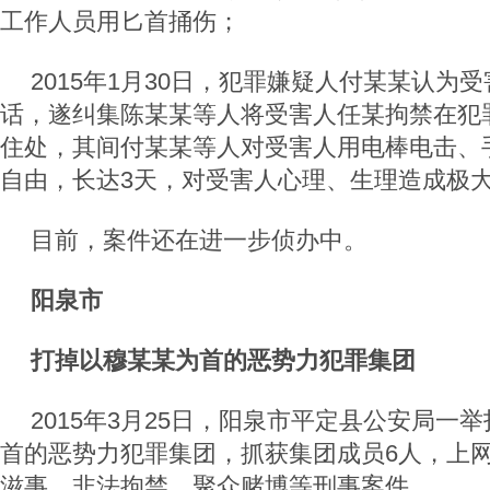
工作人员用匕首捅伤；
2015年1月30日，犯罪嫌疑人付某某认为受
话，遂纠集陈某某等人将受害人任某拘禁在犯
住处，其间付某某等人对受害人用电棒电击、
自由，长达3天，对受害人心理、生理造成极
目前，案件还在进一步侦办中。
阳泉市
打掉以穆某某为首的恶势力犯罪集团
2015年3月25日，阳泉市平定县公安局一
首的恶势力犯罪集团，抓获集团成员6人，上网
滋事、非法拘禁、聚众赌博等刑事案件。