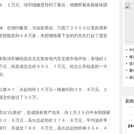
８．２万元。绿羽绒服坚持到了最后，他随即被各路媒体团
解。在他印象里，与这款类似、只跑了２０００公里的准新
居然能卖到４８万多，本想继续看下去的刘先生打起了退堂
中
推
革取消车辆拍卖在北京新发地汽车交易市场开拍，本场的１
亚
万元，拍卖成交总价９０２．７万元。此次公车拍卖的一大
聚
拍。
谁
红旗Ｈ７，从起拍价１５万元一路被叫到２９．８万元。２
成交价超过了２０万。
新闻
卖出“白菜价”，造成国有资产流失，但１月２５日中央和国家
６０．９万元，高出总起拍价２７４．８万元，平均溢价率
2
举行，共成交７８６．６万元，高出总起拍价格３４４．４