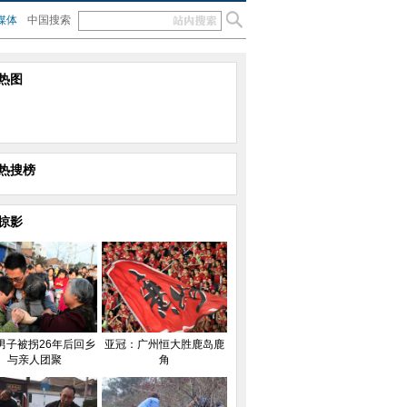
媒体
中国搜索
热图
热搜榜
掠影
男子被拐26年后回乡
亚冠：广州恒大胜鹿岛鹿
与亲人团聚
角