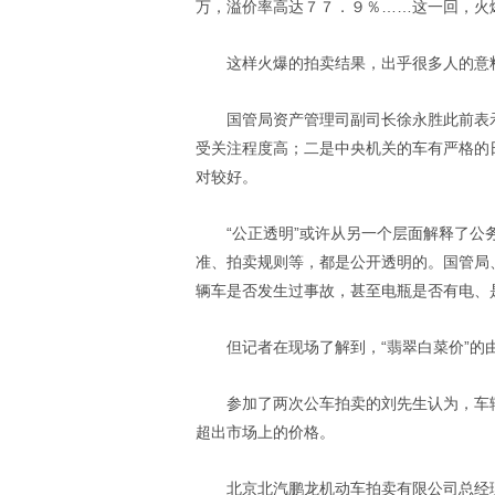
万，溢价率高达７７．９％……这一回，火
这样火爆的拍卖结果，出乎很多人的意料
国管局资产管理司副司长徐永胜此前表
受关注程度高；二是中央机关的车有严格的
对较好。
“公正透明”或许从另一个层面解释了
准、拍卖规则等，都是公开透明的。国管局
辆车是否发生过事故，甚至电瓶是否有电、
但记者在现场了解到，“翡翠白菜价”的
参加了两次公车拍卖的刘先生认为，车
超出市场上的价格。
北京北汽鹏龙机动车拍卖有限公司总经