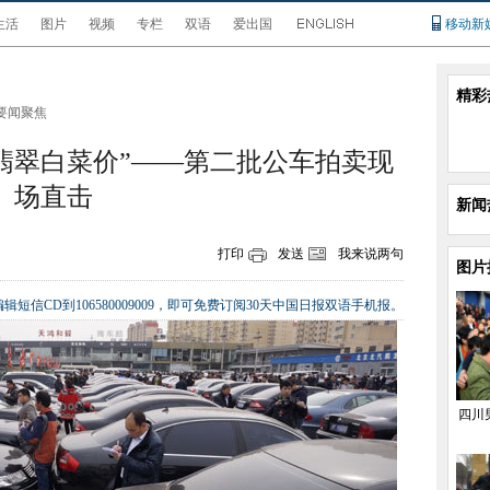
生活
图片
视频
专栏
双语
爱出国
移动新
精彩
要闻聚焦
翡翠白菜价”——第二批公车拍卖现
场直击
新闻
打印
发送
我来说两句
图片
辑短信CD到106580009009，即可免费订阅30天中国日报双语手机报。
四川