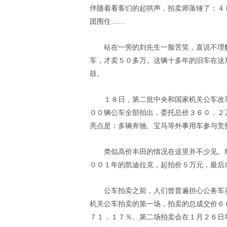
伴随着看客们的起哄声，拍卖师落锤了：４
团围住……
站在一旁的刘先生一脸苦笑，直说不理
车，才卖５０多万。这辆十多年的旧车在这
鼓。
１８日，第二批中央和国家机关公车改
００辆公车全部拍出，委托总价３６０．２
亮点是：多辆奔驰、宝马等外事用车参与竞
类似高价丰田的情况在这里并不少见。
００１年的凯迪拉克，起拍价５万元，最后
公车拍卖之前，人们曾普遍担心公务车
机关公车拍卖的第一场，拍卖的总成交价６
７１．１７％。第二场拍卖会在１月２６日