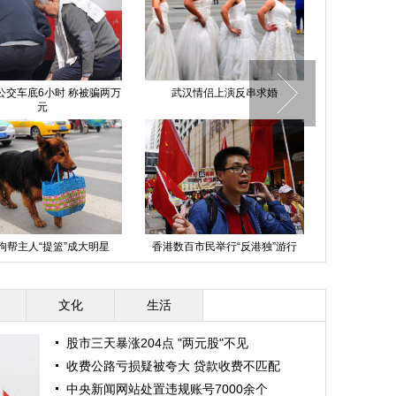
公交车底6小时 称被骗两万
武汉情侣上演反串求婚
四川男子被拐
元
狗帮主人“提篮”成大明星
香港数百市民举行“反港独”游行
四川卧龙发现
前已
文化
生活
股市三天暴涨204点 "两元股"不见
收费公路亏损疑被夸大 贷款收费不匹配
中央新闻网站处置违规账号7000余个