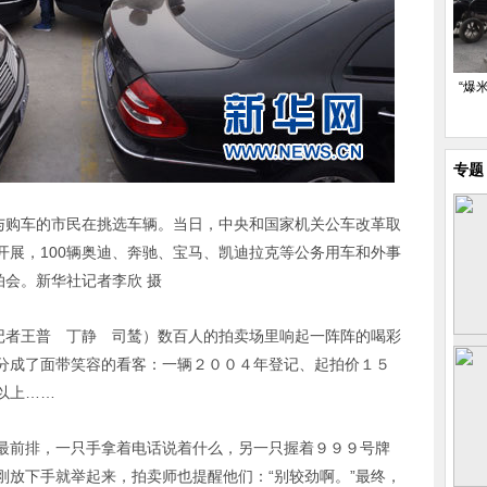
“爆
专题
参与购车的市民在挑选车辆。当日，中央和国家机关公车改革取
开展，100辆奥迪、奔驰、宝马、凯迪拉克等公务用车和外事
拍会。新华社记者李欣 摄
”记者王普 丁静 司鸶）数百人的拍卖场里响起一阵阵的喝彩
分成了面带笑容的看客：一辆２００４年登记、起拍价１５
以上……
最前排，一只手拿着电话说着什么，另一只握着９９９号牌
刚放下手就举起来，拍卖师也提醒他们：“别较劲啊。”最终，