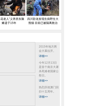
米花老人”义养房东脑
四川卧龙发现生病野生大
瘫遗子15年
熊猫 目前已被隔离救治
2015年地方两
会大幕拉开。
详细>>
今年12月13日
是首个南京大屠
杀死难者国家公
祭日。
详细>>
热烈庆祝澳门回
归十五周年。
详细>>