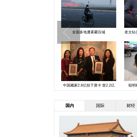
贵州万斤鲶鱼散落一地 公路瞬间
全国多地遭雾霾压城
老太钻
成鱼池
重庆8个月大“猫坚强”后肢丧志行
中国藏家2.8亿拍下唐卡 曾2.2亿
聪明
走功能仍顽强存活
购得鸡缸杯
国内
国际
财经