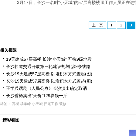
3月17日，长沙一名叫“小天城”的57层高楼楼顶工作人员正在进
上一页
1
2
3
相关报道
19天建成57层高楼 长沙“小天城” 可抗9级地震
长沙轨道交通开展第三轮建设规划 涉9条线路
长沙19天建成57层高楼 以堆积木方式盖起(图)
长沙19天建成57层高楼 以堆积木方式盖起(图)
王学兵话剧《人民公敌》长沙演出确定取消
长沙香椿卖出“天价”129块钱一斤
标签：
高楼
杨华峰
小天城
扫尾工作
装修
精彩看图