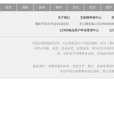
首页
国际
国内
财经
文化
生活
图片
关于我们
互联网举报中心
视听节目许可证0108263
京公网安备11010500008
12300电信用户申诉受理中心
1
中国日报网版权说明：凡注明来源为“中国日报网：XXX（
许禁止转载、使用，违者必究。如需使用，请与010-8488
体，目的在于传播更多信息，其他媒体如
版权保护：本网登载的内容（包括文字、图片、多媒体资讯
未经中国日报网事先协议授权，禁止转载使用。给