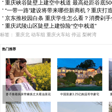
重庆峡谷陡壁上建空中栈道 最高处距谷底50
“一带一路”建设将带来哪些新商机？重庆打
京东推校园白条 重庆学生怎么看？消费剁手
重庆武陵山区陡壁上建惊险“空中栈道”
标签：
重庆北
动车组
重庆火车站
停运
梨树湾
热门推荐
妻子推着病床带瘫痪丈夫看油菜花
中国富豪3.25亿购温哥华豪宅