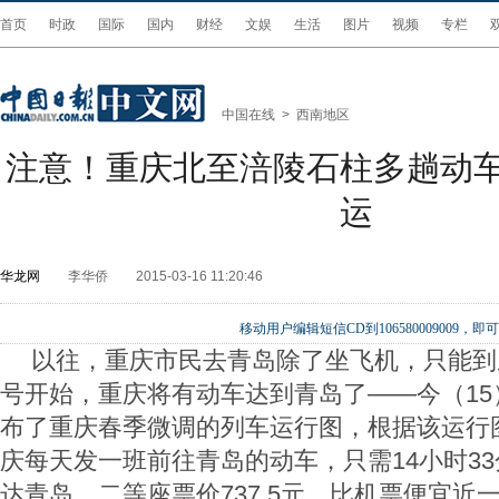
首页
时政
国际
国内
财经
文娱
生活
图片
视频
专栏
中国在线
>
西南地区
注意！重庆北至涪陵石柱多趟动车
运
华龙网
李华侨
2015-03-16 11:20:46
移动用户编辑短信CD到106580009009
以往，重庆市民去青岛除了坐飞机，只能到
号开始，重庆将有动车达到青岛了——今（15
布了重庆春季微调的列车运行图，根据该运行图
庆每天发一班前往青岛的动车，只需14小时3
达青岛，二等座票价737.5元，比机票便宜近