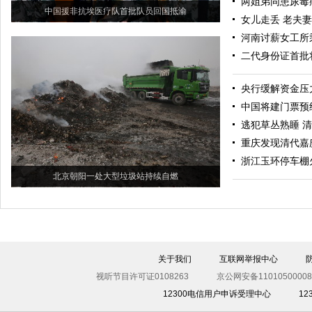
两姐弟同患尿毒
中国援非抗埃医疗队首批队员回国抵渝
女儿走丢 老夫
河南讨薪女工所
二代身份证首批
央行缓解资金压力
中国将建门票预
逃犯草丛熟睡 
重庆发现清代嘉庆
浙江玉环停车棚
北京朝阳一处大型垃圾站持续自燃
关于我们
互联网举报中心
视听节目许可证0108263
京公网安备11010500008
12300电信用户申诉受理中心
1