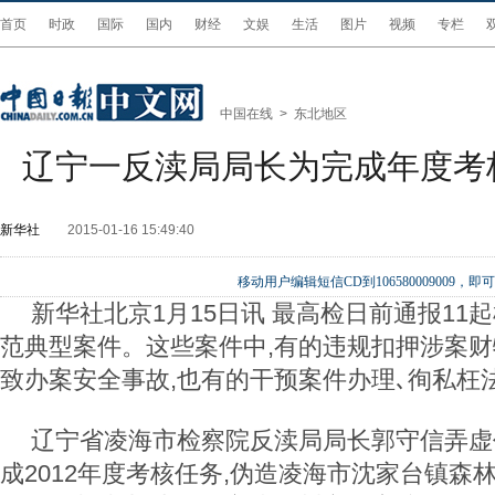
首页
时政
国际
国内
财经
文娱
生活
图片
视频
专栏
中国在线
>
东北地区
辽宁一反渎局局长为完成年度考
新华社
2015-01-16 15:49:40
移动用户编辑短信CD到106580009009
新华社北京1月15日讯 最高检日前通报11
范典型案件。这些案件中,有的违规扣押涉案财
致办案安全事故,也有的干预案件办理､徇私枉
辽宁省凌海市检察院反渎局局长郭守信弄虚
成2012年度考核任务,伪造凌海市沈家台镇森