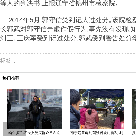
等人的判决书,上报辽宁省锦州市检察院｡
2014年5月,郭守信受到记大过处分｡该院
长郭武对郭守信弄虚作假行为,事先没有发现,
纠正｡王庆军受到记过处分,郭武受到警告处分华
标签：
热门推荐
哈尔滨“1·2”大火受灾群众首次返
南宁违章电动驾驶者被罚看3小时
援