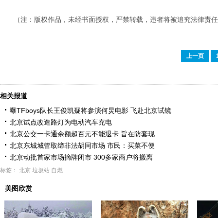
（注：版权作品，未经书面授权，严禁转载，违者将被追究法律责任
上一页
相关报道
曝TFboys队长王俊凯疑将参演何炅电影 飞赴北京试镜
北京试点改造路灯为电动汽车充电
北京公交一卡通余额超百元不能退卡 旨在防套现
北京东城城管取缔非法胡同市场 市民：买菜不便
北京动批首家市场摘牌闭市 300多家商户将搬离
标签：
北京
垃圾站
自燃
美图欣赏