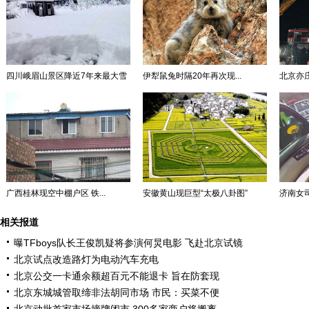
四川峨眉山景区降近7年来最大雪
伊犁鼠兔时隔20年再次现...
北京亦庄
广西桂林现空中棚户区 铁...
安徽黄山现巨型“太极八卦图”
济南女司
相关报道
曝TFboys队长王俊凯疑将参演何炅电影 飞赴北京试镜
北京试点改造路灯为电动汽车充电
北京公交一卡通余额超百元不能退卡 旨在防套现
北京东城城管取缔非法胡同市场 市民：买菜不便