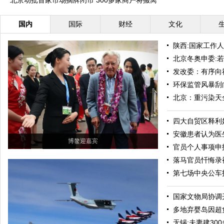
北京动批首家市场摘牌闭市 300多家商户将搬离
国内
国际
财经
文化
陕西:国家工作
北京冬奥申委:
发改委：有序向
环保监管风暴刮
北京：重污染天
四大自贸区释利
安徽患者认为医
博鳌迎嘉宾
官员个人事项申
落马官员忏悔录
第七场中央公车
国家文物局协调
多地弃婴岛因超
无锡:夫妻建30