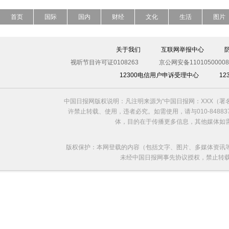
首页
国际
国内
财经
文化
生活
图片
关于我们
互联网举报中心
视听节目许可证0108263
京公网安备11010500008
12300电信用户申诉受理中心
1
中国日报网版权说明：凡注明来源为“中国日报网：XXX（
许禁止转载、使用，违者必究。如需使用，请与010-8488
体，目的在于传播更多信息，其他媒体如
版权保护：本网登载的内容（包括文字、图片、多媒体资讯
未经中国日报网事先协议授权，禁止转载使用。给