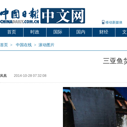
移动新媒体
首页
时政
国际
国内
财经
文
首页
>
中国在线
>
滚动图片
三亚鱼
凤凰
2014-10-28 07:32:08