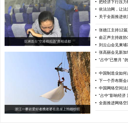
把经济下行压力
依法治网，让法
关于全面推进依
张德江主持12届
俞正声主持政协
亚洲首台“空难模拟器”亮相成都
刘云山会见柬埔
张高丽会见新加
"占中"已整月 "
中国制造业如何
下一个乔布斯会
中国网络空间法
"占中"影响经济
全面推进网络空
浙江一攀岩爱好者携老婆在悬崖上拍婚纱照