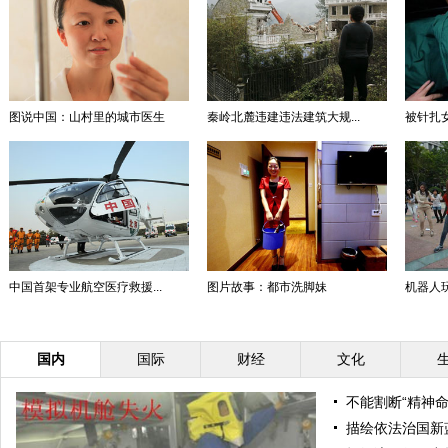
图说中国：山村里的城市医生
秦岭北麓违建违法建筑大规...
被针扎女
中国首架专业航空医疗救援...
图片故事：都市洗脚妹
机器人玩"
国内
国际
财经
文化
不能割断“精神命
描绘依法治国新