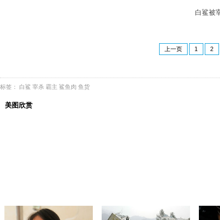
白鲨被宰杀
上一页
1
2
标签：
白鲨
宰杀
霸主
鲨鱼肉
鱼货
美图欣赏