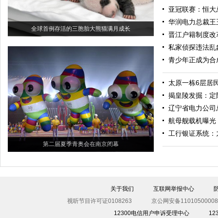
亚冠联赛：恒大
华润电力总裁王
全球首例存活的三胞胎大熊猫满月成长
晋江户籍制度改
私家侦探违法乱
青少年正成为合
太原一栋6层居
揭皇陵发掘：定
辽宁省电力公司
航母舰载机曝光
工行银证系统：
第二届夏季青奥会在南京闭幕
关于我们
互联网举报中心
视听节目许可证0108263
京公网安备11010500008
12300电信用户申诉受理中心
1