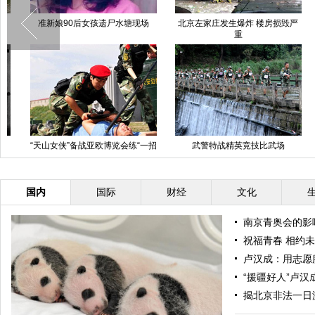
准新娘90后女孩遗尸水塘现场
北京左家庄发生爆炸 楼房损毁严
广
重
“天山女侠”备战亚欧博览会练“一招
武警特战精英竞技比武场
新
制敌”
国内
国际
财经
文化
南京青奥会的影
祝福青春 相约
卢汉成：用志愿
“援疆好人”卢汉
揭北京非法一日