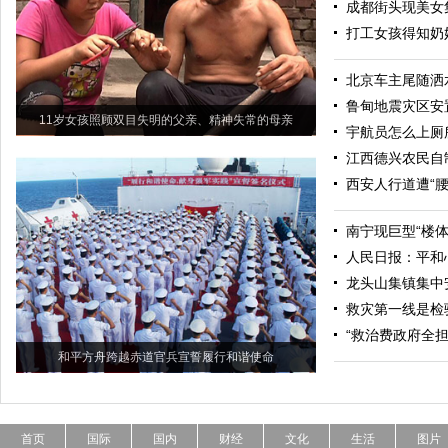
成都街头现美女
打工女孩得知奶
北京车主尾随洒
鲁甸地震灾区安
11岁女孩照顾双目失明的父亲、精神失常的母亲
宇航员怎么上厕
江西德兴农民自制
西安人行道遭“腰
南宁现巨型“楼体
人民日报：平和
龙头山集镇集中
救灾第一线是检
“救治费政府全
和平方舟跨越赤道官兵宣誓履行和谐使命
首页
国际
国内
财经
文化
生活
图片