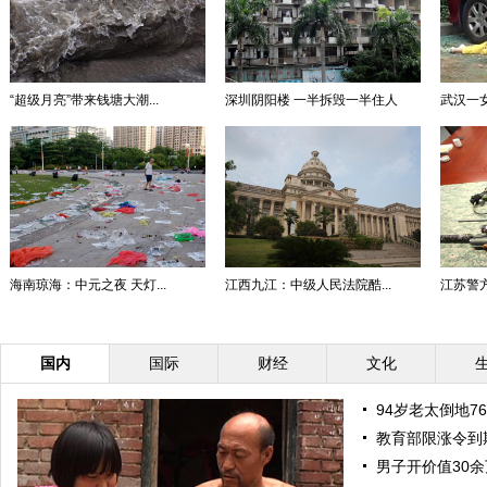
“超级月亮”带来钱塘大潮...
深圳阴阳楼 一半拆毁一半住人
武汉一
海南琼海：中元之夜 天灯...
江西九江：中级人民法院酷...
江苏警方
国内
国际
财经
文化
94岁老太倒地7
教育部限涨令到
男子开价值30