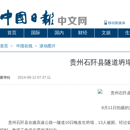
移动新媒体
首页
国际
国内
财经
文娱
生
首页
>
中国在线
>
滚动图片
贵州石阡县隧道坍塌
新华社
2014-08-12 07:37:11
8月11日拍摄的
贵州石阡县在建高速公路一隧道10日晚发生坍塌，13人被困。经过