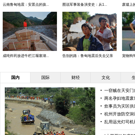
云南鲁甸地震：安置点的孩...
图说军事装备演变史：从1...
废墟上的
成吨炸药放进牛栏江堰塞湖...
告别的路：鲁甸地震后失去父亲
宠物狗驾
国内
国际
财经
文化
一窃贼在天安门
两名孕妇地震废
炊事员为灾区供
杭州开放防空洞
乱用远光灯司机