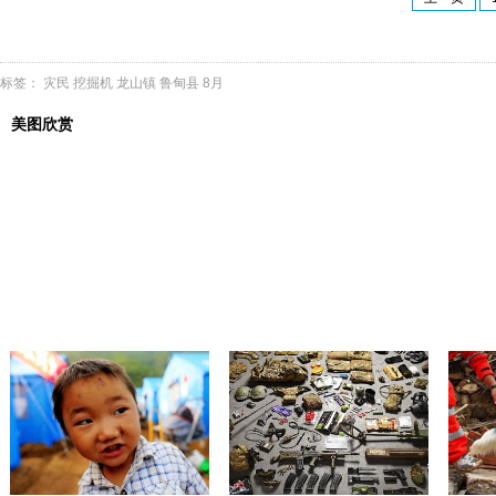
标签：
灾民
挖掘机
龙山镇
鲁甸县
8月
美图欣赏