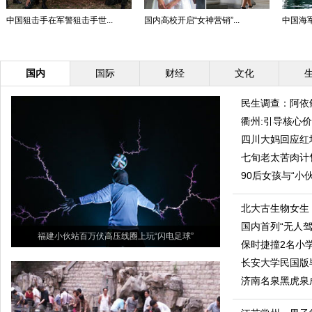
中国狙击手在军警狙击手世...
国内高校开启“女神营销”...
中国海军
国内
国际
财经
文化
民生调查：阿依
衢州:引导核心
四川大妈回应红
七旬老太苦肉计
90后女孩与“小
北大古生物女生：
国内首列“无人
福建小伙站百万伏高压线圈上玩“闪电足球”
保时捷撞2名小
长安大学民国版
济南名泉黑虎泉