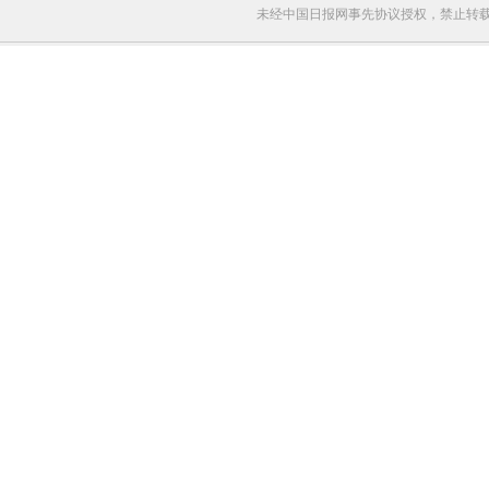
未经中国日报网事先协议授权，禁止转载使用。给