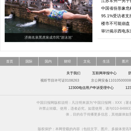
江苏常州一男子
中国省份形象危
95.1%受访者
楼市不可能崩盘
审计揭示西电东
济南名泉黑虎泉成市民“游泳池”
首页
国际
国内
财经
文化
生活
图片
关于我们
互联网举报中心
视听节目许可证0108263
京公网安备11010500008
12300电信用户申诉受理中心
1
中国日报网版权说明：凡注明来源为“中国日报网：XXX（
许禁止转载、使用，违者必究。如需使用，请与010-8488
体，目的在于传播更多信息，其他媒体如
版权保护：本网登载的内容（包括文字、图片、多媒体资讯