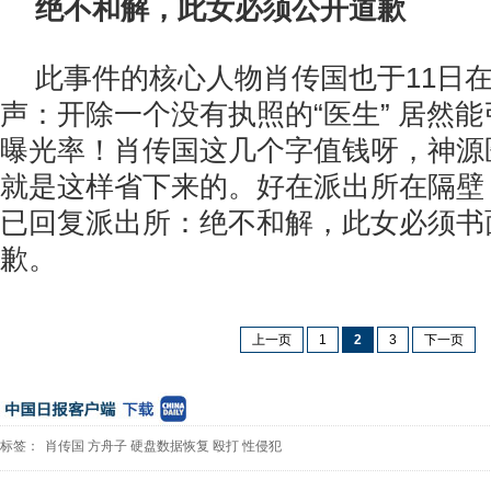
绝不和解，此女必须公开道歉
此事件的核心人物肖传国也于11日
声：开除一个没有执照的“医生” 居然
曝光率！肖传国这几个字值钱呀，神源
就是这样省下来的。好在派出所在隔壁
已回复派出所：绝不和解，此女必须书
歉。
上一页
1
2
3
下一页
标签：
肖传国
方舟子
硬盘数据恢复
殴打
性侵犯