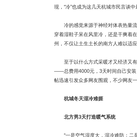
现，“冷”也成为这几天杭城市民言谈
冷的感觉来源于神经对体表热量
穿着湿鞋子呆在风里冷，还是干爽着
州，不仅让土生土长的南方人难以适应
至于以什么方式采暖才又经济又
——总费用4000元，3天时间自己
帖迅速引发众多网友围观，不少网友一
杭城冬天湿冷难捱
北方男3天打造暖气系统
“一是空气湿度大，湿冷难防；二