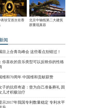
钟表珍宝首次在香
北京中轴线第二大建筑
出
群重现真容
新闻
瞩目上合青岛峰会 这些看点别错过！
：你喜欢的音乐类型可以反映你的性格
商
国维和70周年 中国维和贡献获赞
女子的抗癌奇迹：曾为自己准备葬礼 因
女儿才积极治疗
显示2017年我国专利数量稳定 专利水平
提升