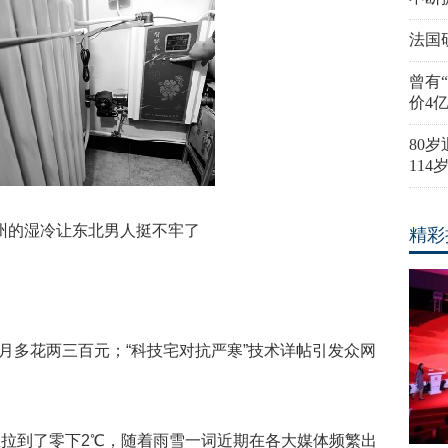
法国
曾有
价4
80
11
湿冷让东北男人挺不牢了
精彩
每月多花两三百元；“科技宅对抗严寒”技术详帖引发众网
拉到了零下2℃，随着雨雪一词近期在各大媒体频繁出