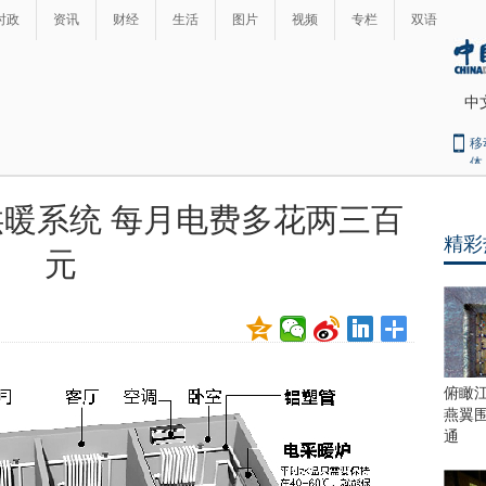
时政
资讯
财经
生活
图片
视频
专栏
双语
中
移
体
供暖系统 每月电费多花两三百
精彩
元
俯瞰
燕翼
通