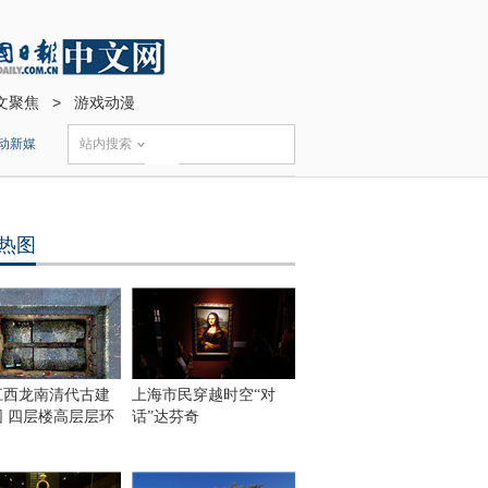
文聚焦
>
游戏动漫
动新媒
站内搜索
热图
江西龙南清代古建
上海市民穿越时空“对
围 四层楼高层层环
话”达芬奇