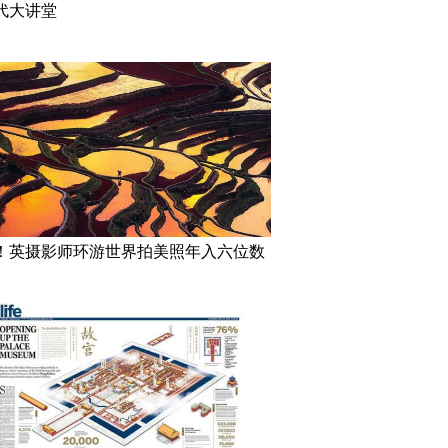
代大讲堂
！英摄影师环游世界拍美照年入六位数