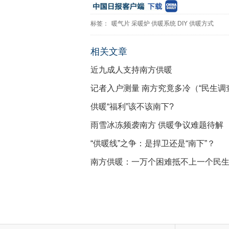
标签：
暖气片
采暖炉
供暖系统
DIY
供暖方式
相关文章
近九成人支持南方供暖
记者入户测量 南方究竟多冷（“民生调
供暖“福利”该不该南下?
雨雪冰冻频袭南方 供暖争议难题待解
“供暖线”之争：是捍卫还是“南下”？
南方供暖：一万个困难抵不上一个民