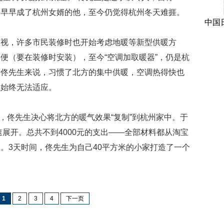
州，并早早成了杭州女婿的他，至今仍觉得杭州冬天难捱。
中国
重视，许多市民装修时也开始考虑地暖等新型供暖方
便（要在装修时安装），至今“空调加取暖器”，仍是杭
于佟先生来说，习惯了北方的集中供暖，空调热得快也
性始终无法适应。
际，佟先生决心将北方的暖气效果“复制”到杭州家中。于
迅速展开。总共不到4000元的支出——全部材料都从淘宝
。3天时间，佟先生为自己40平方米的小家打造了一个
1
2
3
4
下一页