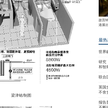
故宫
港展
最热
世界
研究
和智
联合
英国
不舍
梁津铭/制图
报告
不断