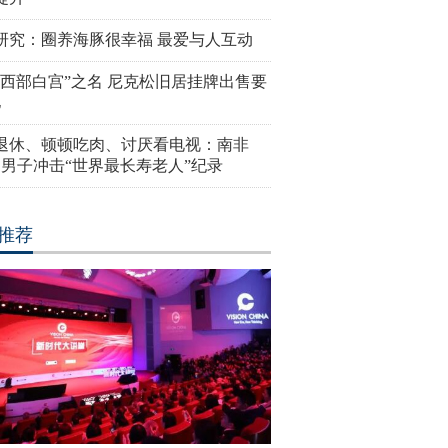
研究：圈养海豚很幸福 最爱与人互动
“西部白宫”之名 尼克松旧居挂牌出售要
亿
岁退休、顿顿吃肉、讨厌看电视：南非
4岁男子冲击“世界最长寿老人”纪录
推荐