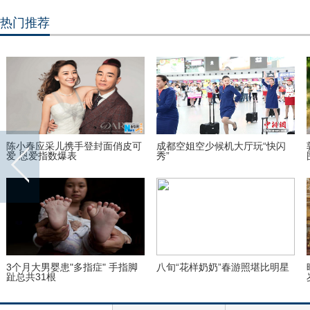
热门推荐
陈小春应采儿携手登封面俏皮可
成都空姐空少候机大厅玩“快闪
爱 恩爱指数爆表
秀”
3个月大男婴患"多指症" 手指脚
八旬“花样奶奶”春游照堪比明星
趾总共31根