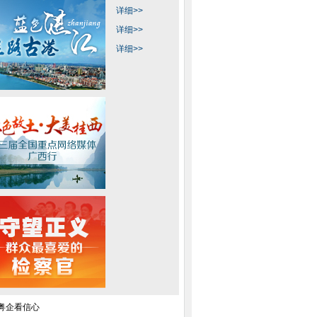
详细>>
详细>>
详细>>
曝主题曲MV 林志玲
杭州举办西湖荷花展
北京中考拉开帷幕 8
蔚同台比美
星空错觉艺术馆开馆
男子见男友激吻被咬掉假牙
图片精选：山东潍坊
库干涸
粤企看信心