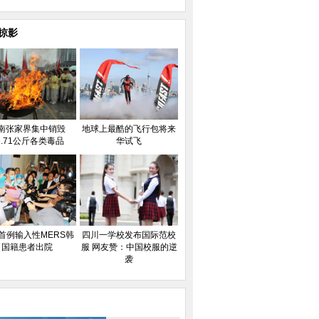
掠影
南张家界集中销毁
地球上最酷的飞行包将来
6.71公斤各类毒品
华试飞
首例输入性MERS韩
四川一学校发布国际范校
国籍患者出院
服 网友赞：中国校服的逆
袭