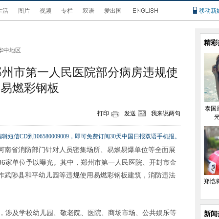
生活
图片
视频
专栏
双语
爱出国
移动新
精彩
华中地区
郑州市第一人民医院部分病房违规使
用易燃彩钢板
泰国
打印
发送
我来说两句
辑短信CD到106580009009，即可免费订阅30天中国日报双语手机报。
，河南省消防部门针对人员密集场所、易燃易爆单位等全面展
36家单位予以曝光。其中，郑州市第一人民医院、开封市金
作武陟县和平幼儿园等违规使用易燃彩钢板建筑，消防违法
郑恺将
位，涉及学校幼儿园、敬老院、医院、商场市场、公共娱乐等
新闻