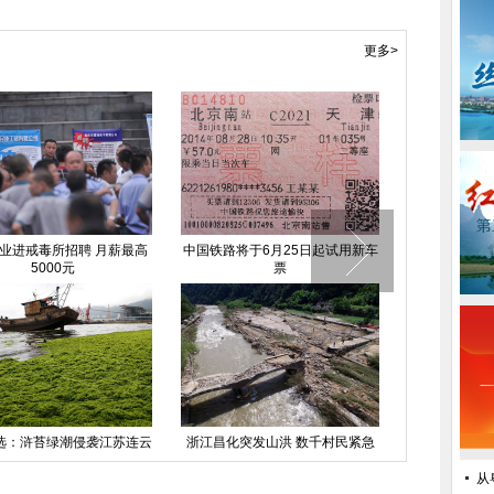
更多>
业进戒毒所招聘 月薪最高
中国铁路将于6月25日起试用新车
《道士下山》
5000元
票
莫文
选：浒苔绿潮侵袭江苏连云
浙江昌化突发山洪 数千村民紧急
河南郑州首个
港
转移
从