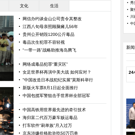
秀
文化
生活
聚
川
网信办约谈金山公司责令其整改
中
江西八旬母亲照顾脑瘫儿56年
贵州公开销毁1200公斤毒品
毒品次生犯罪不容轻视
新闻
“一带一路”战略助推海岛腾飞
网络成毒品犯罪“重灾区”
女足世界杯再演中美大战 如何应对？
2
品
"中国改造日本战犯纪实展"莫斯科举行
新版火车票8月1日起全面推行
中国包揽军警狙击手世界杯全部冠军
中国高铁用世界最先进的牵引技术
海归富二代百万豪车贩运毒品
打车软件“刷单族”月入过万
京东涉嫌价格欺诈吃50万罚单