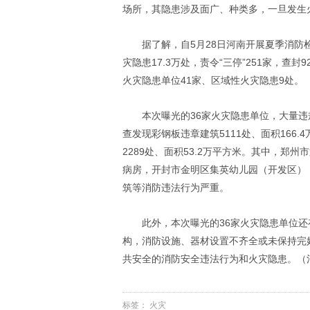
场所，其隐患涉及面广、种类多，一旦发生
据了解，自5月28日河南开展夏季消防
灾隐患17.3万处，责令“三停”251家，查
火灾隐患单位41家、区域性火灾隐患9处。
本次曝光的36家火灾隐患单位，大量
查发现彩钢板违章建筑5111处、面积166.
2289处、面积53.2万平方米。其中，
病房，开封市金明区集英幼儿园（开发区）
筑等消防违法行为严重。
此外，本次曝光的36家火灾隐患单位
构，消防设施、器材设置不齐全或未保持完
共安全的消防安全违法行为和火灾隐患。（
标签：
火灾