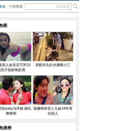
媒体
中国搜索
热图
最美人妖皇后TOP10
原配街头扒光痛殴小三
光照片就娇艳欲滴
给baby当伴娘 婚礼
谢娜再扮雷人九妹19年变
整晓明
化惊人
热搜榜