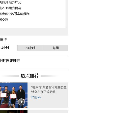
美四川 魅力广元
焦2015地方两会
藏青藏公路通车60周年
国交通
排行
1小时
24小时
每周
4小时热评排行
“鲁冰花”关爱留守儿童公益
计划在京正式启动
详细>>