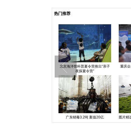
热门推荐
国内首例输入性MERS韩国籍患者
北京海洋馆科普夏令营推出“亲子
重庆企
出院
夜探夏令营”
四川达州暴雨洪灾致246个乡镇
广东销毒3.2吨 案值20亿
图片精
253.9万人受灾