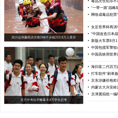
毒品次生犯罪不
“一带一路”战略
网络成毒品犯罪“
女足世界杯再演
"中国改造日本
四川达州暴雨洪灾致246个乡镇253.9万人受灾
新版火车票8月
中国包揽军警狙
中国高铁用世界
海归富二代百万
打车软件“刷单族
京东涉嫌价格欺
内蒙古大兴安岭
京津冀拟统一编
北京中考拉开帷幕 8.4万学生赶考