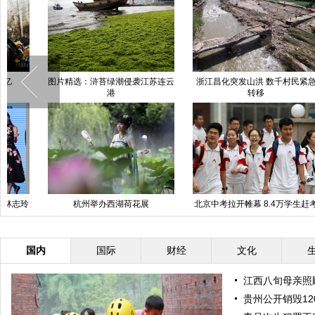
河南郑州首个星空错觉艺术馆开馆
男子见男友激吻被咬掉假牙
山东潍坊旱情持续 三座大中型水
北京端午节后遭遇重雾霾
台
库干涸
国内
国际
财经
文化
江西八旬母亲照
贵州公开销毁12