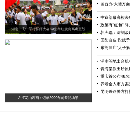
国台办:大陆方
中宣部最高检表
政策有"红包" 
湖南一高中举行誓师大会 学生举红旗向高考宣战
郭声琨：深刻汲
国防白皮书:赋
东莞酒店"太子辉
湖南等地出台机
青海某派出所原
重庆首公布48
养老金入市方案
昆明铁路警方打
左江花山岩画：记录2000年前祭祀场景