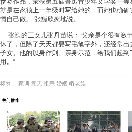
参赛作品，荣获第五届鲁迅青少年文学奖一等
就是在家祯上一年级时写给她的，而她也确确
情自己做。”张巍欣慰地说。
张巍的三女儿张丹苗说：“父亲是个很有激
休了，但除了天天都要写毛笔字外，还经常出
子女。他的以身作则、亲身示范，给我们起到
用。”
标签：
家训
靠天
祖宗
婚姻
啃老族
热门推荐