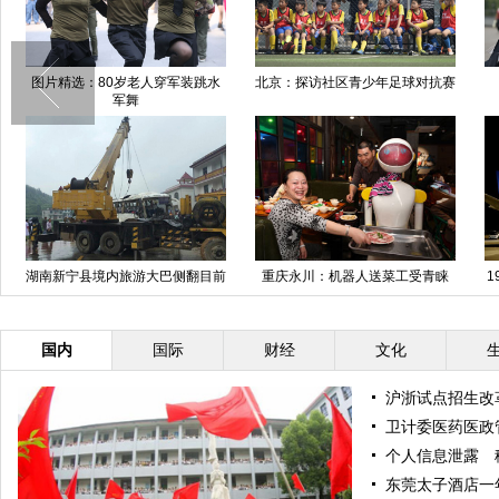
图片精选：80岁老人穿军装跳水
北京：探访社区青少年足球对抗赛
军舞
湖南新宁县境内旅游大巴侧翻目前
重庆永川：机器人送菜工受青睐
1
已致6人死亡
国内
国际
财经
文化
沪浙试点招生改
卫计委医药医政
个人信息泄露 
东莞太子酒店一