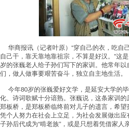
华商报讯（记者叶原）“穿自己的衣，吃自
自己干，靠天靠地靠祖宗，不算是好汉。”这是
岁的张巍老人给子孙们写下的家训。他常年以
们，做人做事要艰苦奋斗，独立自主地生活。
今年80岁的张巍爱好文学，是延安大学的
化、诗词歌赋十分谙熟。张巍说，这条家训的
郑板桥，是郑板桥临终前对儿子的遗言，希望
凭个人努力在社会上立足，为社会发展做出应
子孙后代成为“啃老族”，或是只想着凭借家人