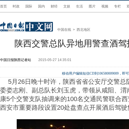
首页
时政
国际
国内
财经
文娱
生活
图片
视频
专栏
中国在线
>
西北地区
陕西交警总队异地用警查酒驾
中国日报陕西记者站
2015-05-27 14:35:01
移动用户编辑短信CD到106580009009
5月26日晚十时许，陕西省省公安厅交警总
委娄志刚、副总队长刘玉虎，带领从咸阳、渭
康5个交警支队抽调来的100名交通民警联合
西安市重要路段设置20处盘查点开展酒后驾驶