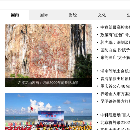
员”酷炫可爱萌翻众人
国内
国际
财经
文化
中宣部最高检表
政策有"红包" 
郭声琨：深刻汲
国防白皮书:赋
东莞酒店"太子辉
湖南等地出台机
青海某派出所原
左江花山岩画：记录2000年前祭祀场景
重庆首公布48
养老金入市方案
昆明铁路警方打
中科院启动“百
北京将补录21