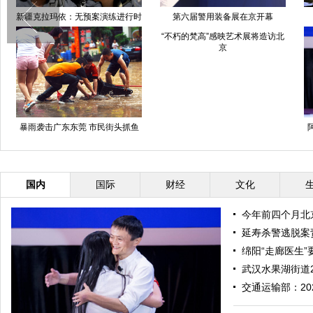
新疆克拉玛依：无预案演练进行时
第六届警用装备展在京开幕
“不朽的梵高”感映艺术展将造访北
京
暴雨袭击广东东莞 市民街头抓鱼
国内
国际
财经
文化
今年前四个月北京
延寿杀警逃脱案
绵阳“走廊医生”
武汉水果湖街道2
交通运输部：20