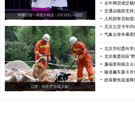
去年网贷成交额增
交通运输部支持
中国日报一周图片精选：5月16日—22日
人民陪审员制度
北京公交卡年内
气象台发布暴雨
北京市纪委向市
北京教委回应“
廉福章和南京火车
隧道飙车案今开
政策聚焦提速降
江西：搜救犬“比武大会”