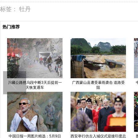
标签：
牡丹
热门推荐
川藏公路然乌段中断3天后提前一
广西蒙山县遭受暴雨袭击 道路受
天恢复通车
阻
中国日报一周图片精选：5月9日
西安举行仿古入城仪式迎接印度总