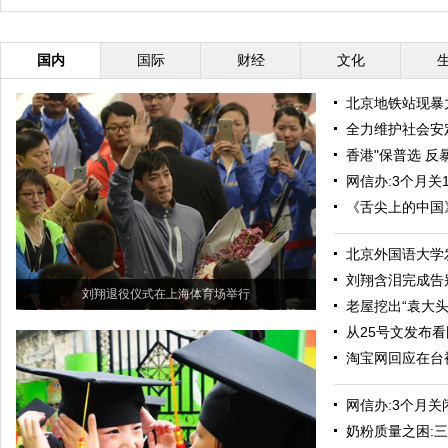
—15日
理莫迪
国内
国际
财经
文化
北京地铁站现暴
全力维护社会安
香港"保普选 反
网信办:3个月关
《舌尖上的中国
北京外国语大学
刘翔含泪完成告
刘翔退役仪式在上海体育场举行
老屋挖出“袁大
从25号文发布
淘宝网回应在台
网信办:3个月关
奶粉质量之困: