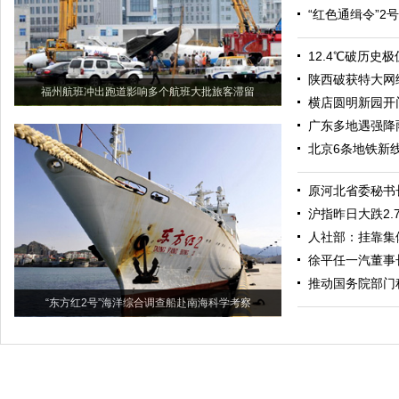
“红色通缉令”2
12.4℃破历史
陕西破获特大网
福州航班冲出跑道影响多个航班大批旅客滞留
横店圆明新园开
广东多地遇强降
北京6条地铁新线
原河北省委秘书
沪指昨日大跌2.7
人社部：挂靠集
徐平任一汽董事
推动国务院部门
“东方红2号”海洋综合调查船赴南海科学考察