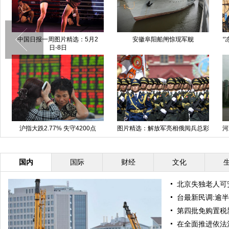
中国日报一周图片精选：5月2
安徽阜阳船闸惊现军舰
“
日-8日
沪指大跌2.77% 失守4200点
图片精选：解放军亮相俄阅兵总彩
河
排
国内
国际
财经
文化
北京失独老人可
台最新民调:逾半
第四批免购置税
在全面推进依法