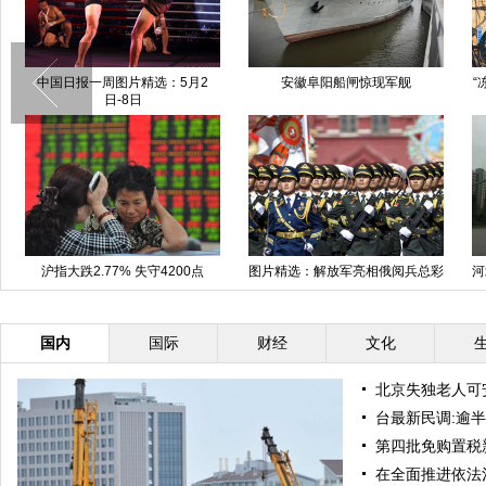
中国日报一周图片精选：5月2
安徽阜阳船闸惊现军舰
“
日-8日
沪指大跌2.77% 失守4200点
图片精选：解放军亮相俄阅兵总彩
河
排
国内
国际
财经
文化
北京失独老人可
台最新民调:逾半
第四批免购置税
在全面推进依法