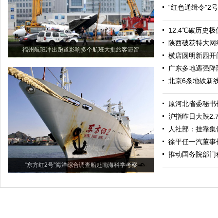
“红色通缉令”2
12.4℃破历史
陕西破获特大网
福州航班冲出跑道影响多个航班大批旅客滞留
横店圆明新园开
广东多地遇强降
北京6条地铁新线
原河北省委秘书
沪指昨日大跌2.7
人社部：挂靠集
徐平任一汽董事
推动国务院部门
“东方红2号”海洋综合调查船赴南海科学考察