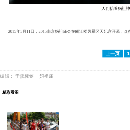
人们抬着妈祖神
2015年5月11日，2015南京妈祖庙会在阅江楼风景区天妃宫开幕
上一页
1
编辑： 于熙
标签：
妈祖庙
精彩看图