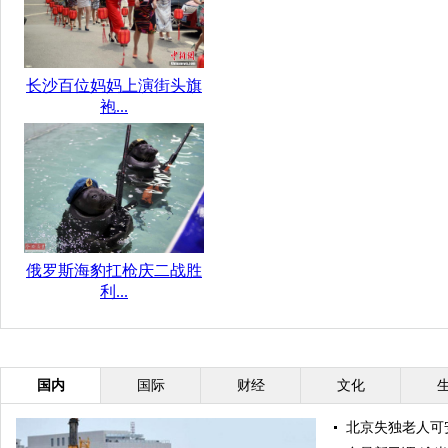
长沙百位妈妈上演街头旗
袍...
俄罗斯海豹扛枪庆二战胜
利...
国内
国际
财经
文化
北京失独老人可