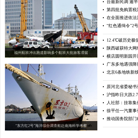
台最新民调:逾半
第四批免购置税
在全面推进依法
“红色通缉令”2
12.4℃破历史
陕西破获特大网
福州航班冲出跑道影响多个航班大批旅客滞留
横店圆明新园开
广东多地遇强降
北京6条地铁新线
原河北省委秘书
沪指昨日大跌2.7
人社部：挂靠集
徐平任一汽董事
推动国务院部门
“东方红2号”海洋综合调查船赴南海科学考察