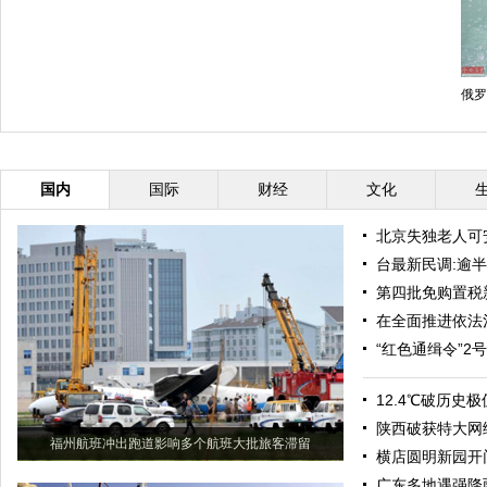
俄罗
国内
国际
财经
文化
北京失独老人可
台最新民调:逾半
第四批免购置税
在全面推进依法
“红色通缉令”2
12.4℃破历史
陕西破获特大网
福州航班冲出跑道影响多个航班大批旅客滞留
横店圆明新园开
广东多地遇强降