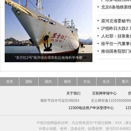
北京6条地铁新线
原河北省委秘书
沪指昨日大跌2.7
人社部：挂靠集
徐平任一汽董事
推动国务院部门
“东方红2号”海洋综合调查船赴南海科学考察
首页
国际
国内
财经
文化
生活
图片
关于我们
互联网举报中心
视听节目许可证0108263
京公网安备11010500008
12300电信用户申诉受理中心
1
中国日报网版权说明：凡注明来源为“中国日报网：XXX（
许禁止转载、使用，违者必究。如需使用，请与010-8488