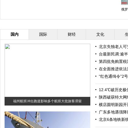
俄罗
国内
国际
财经
文化
北京失独老人可
台最新民调:逾半
第四批免购置税
在全面推进依法
“红色通缉令”2
12.4℃破历史
陕西破获特大网
福州航班冲出跑道影响多个航班大批旅客滞留
横店圆明新园开
广东多地遇强降
北京6条地铁新线