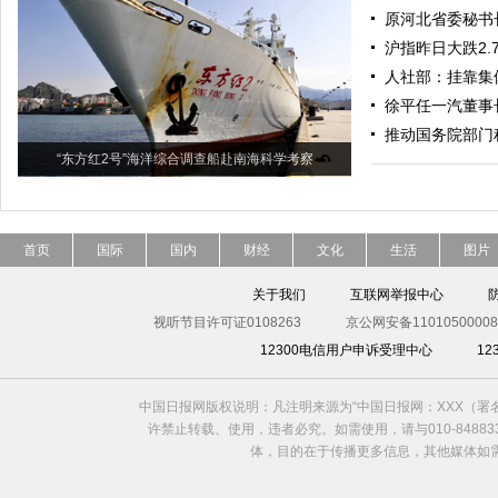
原河北省委秘书
沪指昨日大跌2.7
人社部：挂靠集
徐平任一汽董事
推动国务院部门
“东方红2号”海洋综合调查船赴南海科学考察
首页
国际
国内
财经
文化
生活
图片
关于我们
互联网举报中心
视听节目许可证0108263
京公网安备11010500008
12300电信用户申诉受理中心
1
中国日报网版权说明：凡注明来源为“中国日报网：XXX（
许禁止转载、使用，违者必究。如需使用，请与010-8488
体，目的在于传播更多信息，其他媒体如