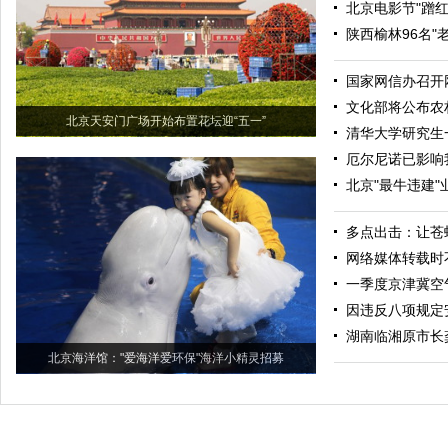
北京电影节"蹭
陕西榆林96名"
国家网信办召开
文化部将公布农
北京天安门广场开始布置花坛迎“五一”
清华大学研究生
厄尔尼诺已影响我
北京"最牛违建
多点出击：让苍
网络媒体转载时
一季度京津冀空
因违反八项规定安
湖南临湘原市长
北京海洋馆："爱海洋爱环保"海洋小精灵招募