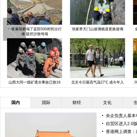
一夜暴雨桥塌了蓝田500村民出行
张家界天门山玻璃栈道更换玻璃
难 疑挖沙致垮塌
山西大同一煤矿透水事故已致16
北京今日最高气温27℃ 成今年入
人遇难
春以来最暖一天
国内
国际
财经
文化
央企负责人基本
自贸区进入2.0
香港网上调查：