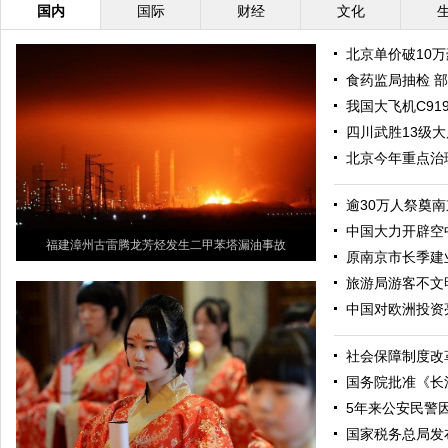
国内
国际
财经
文化
北京单价破10
食药监局抽检 
我国大飞机C91
四川武胜13级大
北京今年重点治理
逾30万人祭奠
中国大力开辟空
福建漳州古雷腾龙芳烃发生二甲苯塔漏油事故
原南京市长季建
旅游局游客不文
中国对欧洲投资
社会保障制度改
国务院批准《长
5年来公安民警因
国家税务总局发