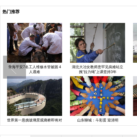
热门推荐
青海平安7名工人维修水管被困 4
湖北大冶女教师患罕见病难站立
人遇难
拽“拉力绳”上课坚持3年
世界第一悬挑玻璃景观廊桥即将对
山东聊城：斗彩蛋 迎清明
外开放