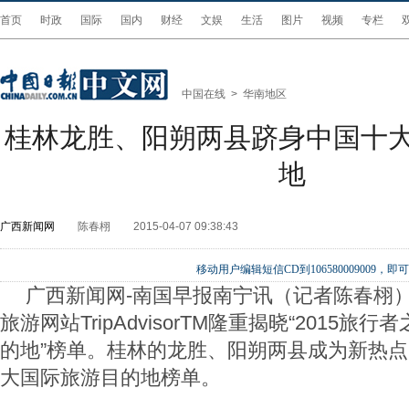
首页
时政
国际
国内
财经
文娱
生活
图片
视频
专栏
中国在线
>
华南地区
桂林龙胜、阳朔两县跻身中国十
地
广西新闻网
陈春栩
2015-04-07 09:38:43
移动用户编辑短信CD到106580009009
广西新闻网-南国早报南宁讯（记者陈春栩
旅游网站TripAdvisorTM隆重揭晓“2015
的地”榜单。桂林的龙胜、阳朔两县成为新热
大国际旅游目的地榜单。