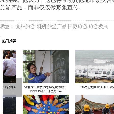
旅游产品，而非仅仅做形象宣传。
标签：
龙胜旅游
阳朔
旅游产品
国际旅游
旅游发展
热门推荐
北京：亲子阅读迎“国际儿童图书
丁俊晖5-1胜马克·戴维斯 赛后发
四
日”
布会简短庆生