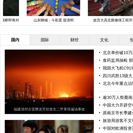
百态：村里的“时尚青年”
杭州路面塌陷 大坑占近全部车道
乌
国内
国际
财经
文化
北京单价破10
食药监局抽检 
我国大飞机C91
四川武胜13级大
北京今年重点治理
逾30万人祭奠
中国大力开辟空
福建漳州古雷腾龙芳烃发生二甲苯塔漏油事故
原南京市长季建
旅游局游客不文
中国对欧洲投资