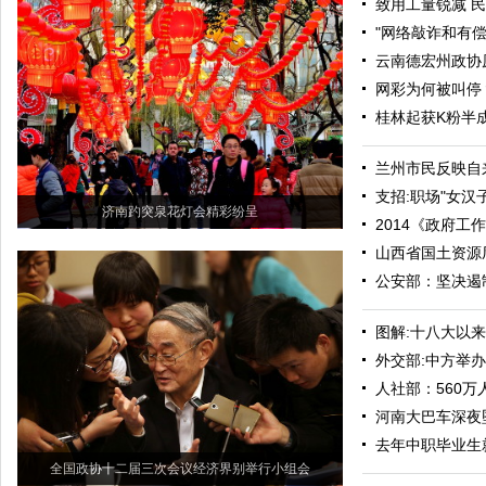
致用工量锐减 民
"网络敲诈和有偿
云南德宏州政协
网彩为何被叫停
桂林起获K粉半成
兰州市民反映自
支招:职场"女汉
济南趵突泉花灯会精彩纷呈
2014《政府工
山西省国土资源
公安部：坚决遏
图解:十八大以来
外交部:中方举办
人社部：560
河南大巴车深夜坠
去年中职毕业生
全国政协十二届三次会议经济界别举行小组会