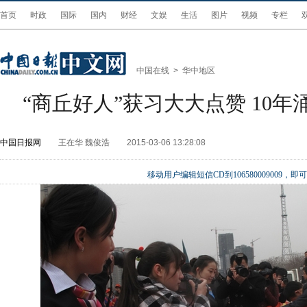
首页
时政
国际
国内
财经
文娱
生活
图片
视频
专栏
中国在线
>
华中地区
“商丘好人”获习大大点赞 10
中国日报网
王在华 魏俊浩
2015-03-06 13:28:08
移动用户编辑短信CD到106580009009