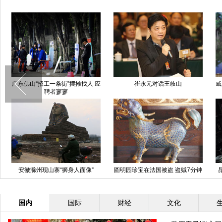
威廉王子云南发表演讲呼吁保护野
长春街头井盖锁在路灯杆上 市民
广
生动物
称为防盗太拼了
昆明大学生自主装修个性宿舍 屋
泉州女画家用植物创作3D立体画
香
内安装吊椅
为艺术一生独身
国内
国际
财经
文化