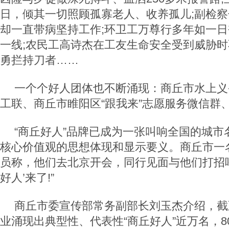
日，倾其一切照顾孤寡老人、收养孤儿;副检
却一直带病坚持工作;环卫工万尊行多年如一
一线;农民工高诗杰在工友生命安全受到威胁
勇拦持刀者……
一个个好人团体也不断涌现：商丘市水上义
工联、商丘市睢阳区“跟我来”志愿服务微信群
“商丘好人”品牌已成为一张叫响全国的城市
核心价值观的思想体现和显示要义。商丘市一
员称，他们去北京开会，同行见面与他们打招呼
好人’来了!”
商丘市委宣传部常务副部长刘玉杰介绍，截
业涌现出典型性、代表性“商丘好人”近万名，8