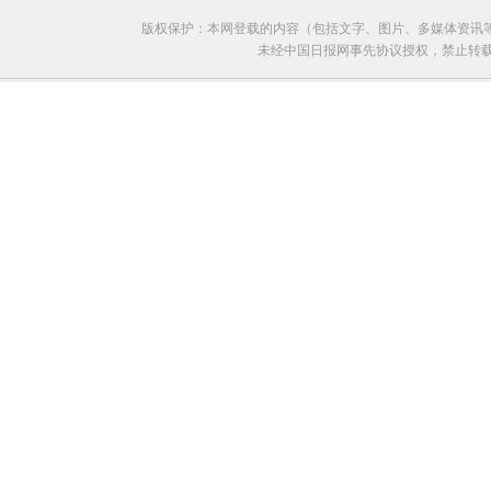
版权保护：本网登载的内容（包括文字、图片、多媒体资讯
未经中国日报网事先协议授权，禁止转载使用。给