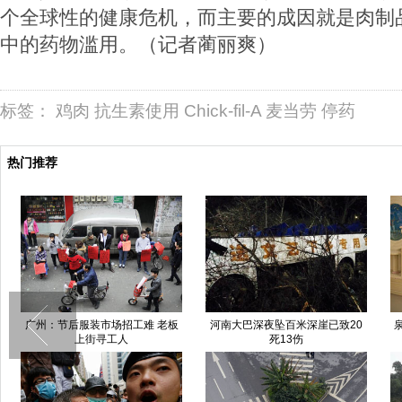
个全球性的健康危机，而主要的成因就是肉制
中的药物滥用。（记者蔺丽爽）
标签：
鸡肉
抗生素使用
Chick-fil-A
麦当劳
停药
热门推荐
广州：节后服装市场招工难 老板
河南大巴深夜坠百米深崖已致20
上街寻工人
死13伤