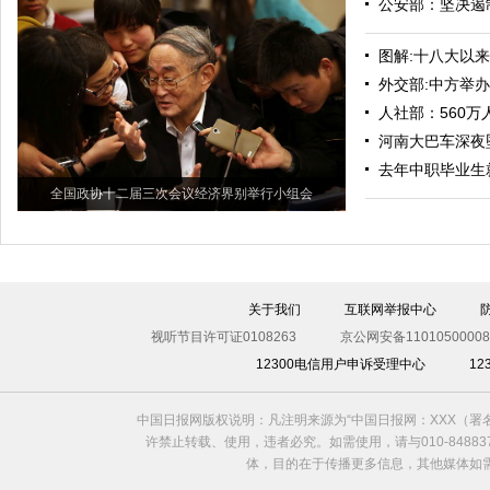
公安部：坚决遏
图解:十八大以来
外交部:中方举办
人社部：560
河南大巴车深夜坠
去年中职毕业生
全国政协十二届三次会议经济界别举行小组会
关于我们
互联网举报中心
视听节目许可证0108263
京公网安备11010500008
12300电信用户申诉受理中心
1
中国日报网版权说明：凡注明来源为“中国日报网：XXX（
许禁止转载、使用，违者必究。如需使用，请与010-8488
体，目的在于传播更多信息，其他媒体如