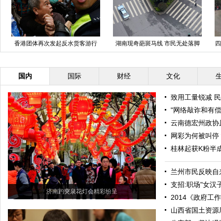
香港团体再次发起反水货客游行
湖南现奇葩斑马线 市民无处落脚
四
33人被捕
国内
国际
财经
文化
致用工量锐减 民
"网络敲诈和有偿
云南德宏州政协
网彩为何被叫停
桂林起获K粉半成
兰州市民反映自
支招:职场"女汉
济南趵突泉花灯会精彩纷呈
2014《政府工
山西省国土资源