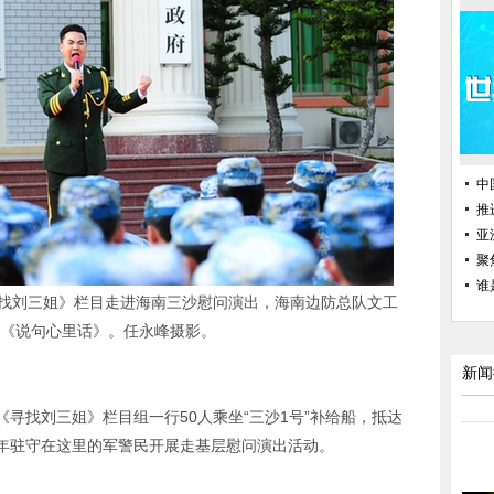
中
推
亚
聚
谁
寻找刘三姐》栏目走进海南三沙慰问演出，海南边防总队文工
《说句心里话》。任永峰摄影。
新闻
道《寻找刘三姐》栏目组一行50人乘坐“三沙1号”补给船，抵达
年驻守在这里的军警民开展走基层慰问演出活动。