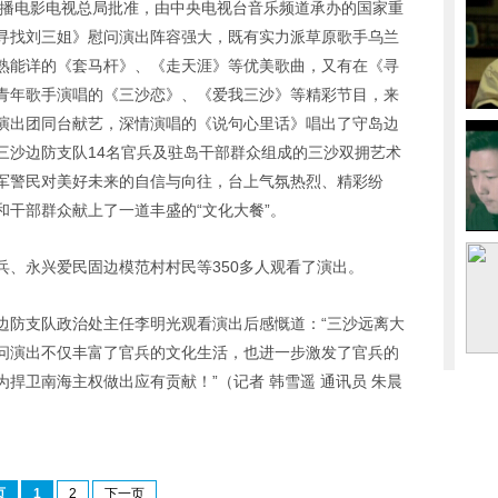
广播电影电视总局批准，由中央电视台音乐频道承办的国家重
寻找刘三姐》慰问演出阵容强大，既有实力派草原歌手乌兰
熟能详的《套马杆》、《走天涯》等优美歌曲，又有在《寻
青年歌手演唱的《三沙恋》、《爱我三沙》等精彩节目，来
演出团同台献艺，深情演唱的《说句心里话》唱出了守岛边
三沙边防支队14名官兵及驻岛干部群众组成的三沙双拥艺术
军警民对美好未来的自信与向往，台上气氛热烈、精彩纷
干部群众献上了一道丰盛的“文化大餐”。
兵、永兴爱民固边模范村村民等350多人观看了演出。
边防支队政治处主任李明光观看演出后感慨道：“三沙远离大
问演出不仅丰富了官兵的文化生活，也进一步激发了官兵的
捍卫南海主权做出应有贡献！”（记者 韩雪遥 通讯员 朱晨
页
1
2
下一页