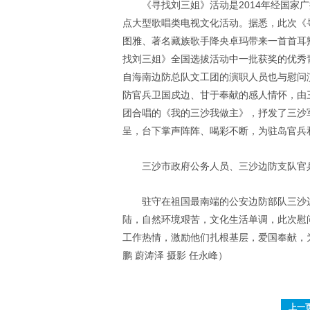
《寻找刘三姐》活动是2014年经国家
点大型歌唱类电视文化活动。据悉，此次《
图雅、著名藏族歌手降央卓玛带来一首首耳
找刘三姐》全国选拔活动中一批获奖的优秀
自海南边防总队文工团的演职人员也与慰问
防官兵卫国戍边、甘于奉献的感人情怀，由
团合唱的《我的三沙我做主》，抒发了三沙
呈，台下掌声阵阵、喝彩不断，为驻岛官兵和
三沙市政府公务人员、三沙边防支队官
驻守在祖国最南端的公安边防部队三沙
陆，自然环境艰苦，文化生活单调，此次慰
工作热情，激励他们扎根基层，爱国奉献，为
鹏 蔚涛泽 摄影 任永峰）
上一