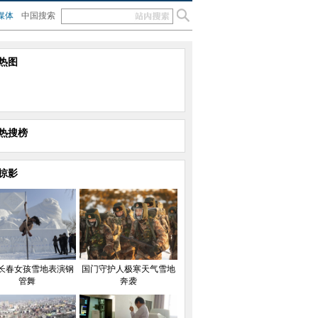
媒体
中国搜索
热图
热搜榜
掠影
长春女孩雪地表演钢
国门守护人极寒天气雪地
管舞
奔袭