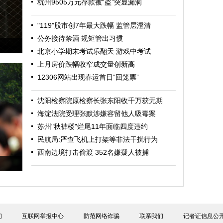
杭州9505万元存款被“盗”突显漏洞
"119”股市创7年最大跌幅 监管层澄清
公务接待禁酒 规矩管出习惯
门
北京小学期末考试乐翻天 游戏中考试
上月房价跌幅收窄成交量创新高
12306网站出现春运首日“回笼票”
沈阳检察院原检察长张东阳收千万获无期
海淀法院受理张默涉嫌容留他人吸毒案
苏州"秋裤楼"烂尾11年面临四度违约
民航局:严查飞机上打架等非法干扰行为
西南边境打击偷渡 352名嫌疑人被捕
们
互联网举报中心
防范网络诈骗
联系我们
记者证信息公