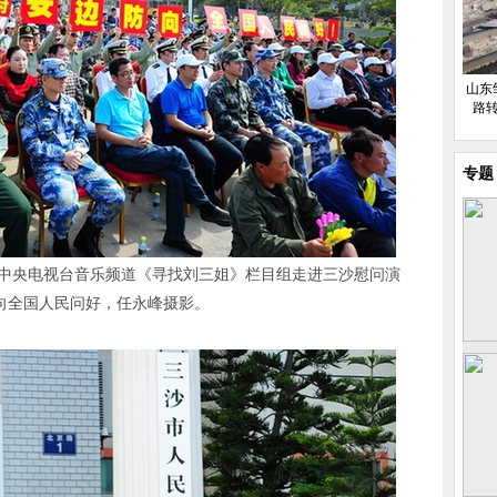
山东
路
专题
在中央电视台音乐频道《寻找刘三姐》栏目组走进三沙慰问演
向全国人民问好，任永峰摄影。