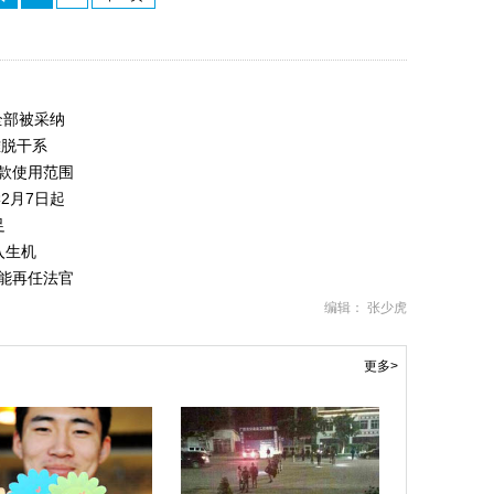
全部被采纳
难脱干系
灾款使用范围
2月7日起
足
入生机
不能再任法官
编辑： 张少虎
更多>