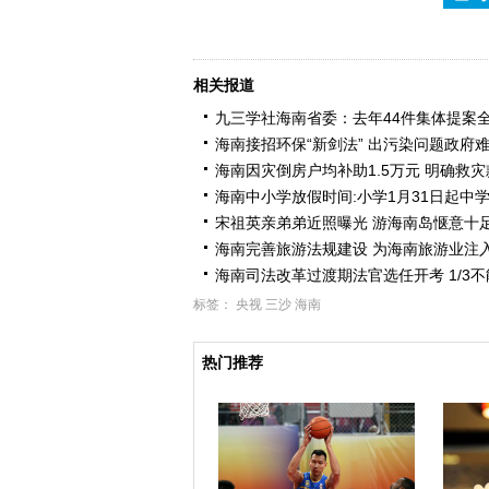
相关报道
九三学社海南省委：去年44件集体提案
海南接招环保“新剑法” 出污染问题政府
海南因灾倒房户均补助1.5万元 明确救
海南中小学放假时间:小学1月31日起中学
宋祖英亲弟弟近照曝光 游海南岛惬意十
海南完善旅游法规建设 为海南旅游业注
海南司法改革过渡期法官选任开考 1/3
标签：
央视
三沙
海南
热门推荐