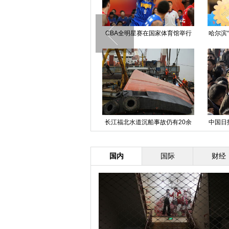
山东邹城：世界最重跨铁路转体桥
CBA全明星赛在国家体育馆举行
哈尔滨
成功转体合拢
沪指暴跌7.7% 创7年最大单日跌
长江福北水道沉船事故仍有20余
中国日
幅
人失踪
国内
国际
财经