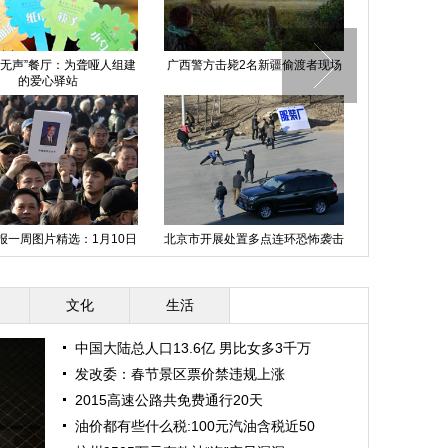
“无声”餐厅：为聋哑人组建
广西警方击毙2名新疆偷渡者现场
中国援非抗埃
的爱心驿站
报一周图片精选：1月10日
北京市开展处置多点连环恐怖袭击
小米旗舰新
—16日
实战演练
文化
生活
中国大陆总人口13.6亿 男比女多3千万
发改委：春节景区票价禁违规上涨
2015高速公路共免费通行20天
油价都有些什么税:100元汽油含税近50