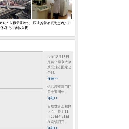
邹城：世界最重跨铁
医生拎着吊瓶为患者拍片
转体桥成功转体合拢
今年12月13日
是首个南京大屠
杀死难者国家公
祭日。
详细>>
热烈庆祝澳门回
归十五周年。
详细>>
首届世界互联网
大会，将于11
月19日至21日
在乌镇召开。
详细>>