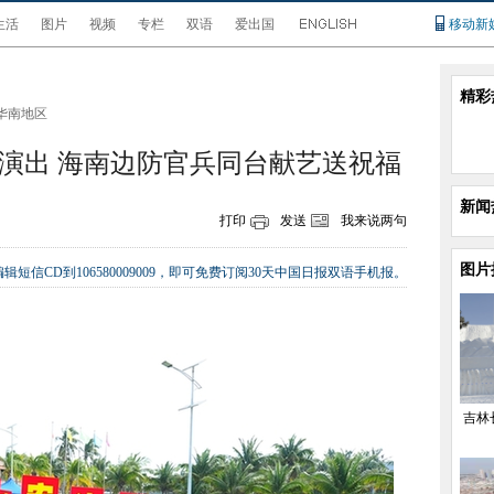
生活
图片
视频
专栏
双语
爱出国
移动新
精彩
华南地区
演出 海南边防官兵同台献艺送祝福
新闻
打印
发送
我来说两句
图片
辑短信CD到106580009009，即可免费订阅30天中国日报双语手机报。
吉林