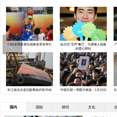
CBA全明星赛在国家体育馆举行
哈尔滨“无声”餐厅：为聋哑人组建
的爱心驿站
长江福北水道沉船事故仍有20余
中国日报一周图片精选：1月10日
北
人失踪
—16日
国内
国际
财经
文化