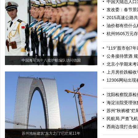
中国大陆总人口1
发改委：春节景
2015高速公路
油价都有些什么税
杭州9505万元
"119”股市创
公务接待禁酒 
中国海军第十八批护航编队访问德国
北京小学期末考
上月房价跌幅收
12306网站出现
沈阳检察院原检
海淀法院受理张
苏州"秋裤楼"烂
民航局:严查飞
西南边境打击偷渡
苏州地标建筑“东方之门”已烂尾11年