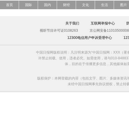
首页
国际
国内
财经
文化
生活
图片
关于我们
互联网举报中心
视听节目许可证0108263
京公网安备11010500008
12300电信用户申诉受理中心
1
中国日报网版权说明：凡注明来源为“中国日报网：XXX（
许禁止转载、使用，违者必究。如需使用，请与010-8488
体，目的在于传播更多信息，其他媒体如
版权保护：本网登载的内容（包括文字、图片、多媒体资讯
未经中国日报网事先协议授权，禁止转载使用。给