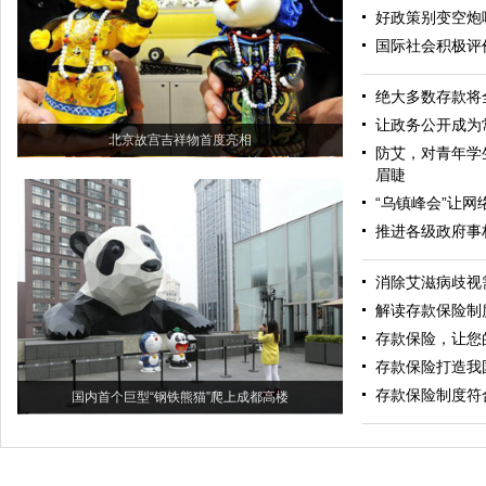
好政策别变空炮
国际社会积极评
绝大多数存款将
让政务公开成为
北京故宫吉祥物首度亮相
防艾，对青年学
眉睫
“乌镇峰会”让
推进各级政府事
消除艾滋病歧视
解读存款保险制
存款保险，让您
存款保险打造我
存款保险制度符
国内首个巨型“钢铁熊猫”爬上成都高楼