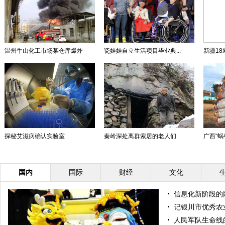
温州牛山化工市场某仓库爆炸
瓷娃娃自立生活项目毕业典...
新疆18
探秘艾滋病确认实验室
秦岭深处离群索居的老人们
广西“蜗
国内
国际
财经
文化
信息化新阶段的
记银川市优秀农
人民军队生命线