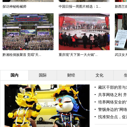
探访神秘枪械师
中国日报一周图片精选：1...
新西兰前
黔湘桂侗族聚首 竞唱“天...
重庆现“天下第一大火锅”...
武汉女大
国内
国际
财经
文化
藏区干部的苦与
共享网络之利 
培养网络安全的“
警惕身边的“网络
找准契合点，促