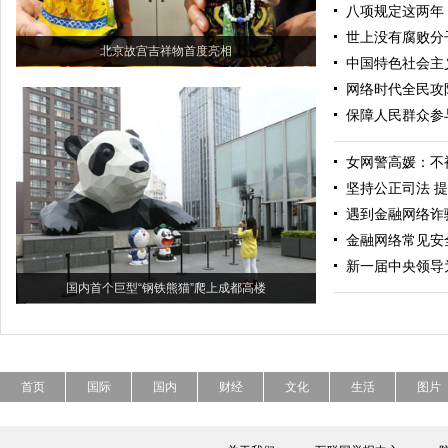
八项规定这两年
世上没有腐败分
北京故宫吉祥物首度亮相
中国特色社会主
网络时代全民攻
保障人民群众参
女网警高媛：不
坚持公正司法 
遇到金融网络诈
金融网络常见安
新一届中央领导
国内首个巨型“钢铁熊猫”爬上成都高楼
首页
国际
国内
财经
文化
生活
图片