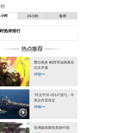
排行
1小时
24小时
每周
小时热评排行
费尔南多·帕西哥油画展在
北京开幕
详细>>
“环太平洋-2014”演习：中
美合作受肯定
详细>>
亚洲媒体聚焦美丽中国