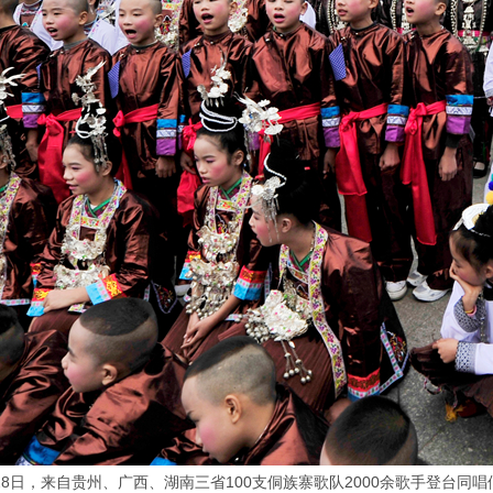
1月28日，来自贵州、广西、湖南三省100支侗族寨歌队2000余歌手登台同