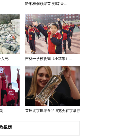
黔湘桂侗族聚首 竞唱“天...
死...
吉林一学校改编《小苹果》...
...
首届北京世界食品博览会在京举行
热搜榜