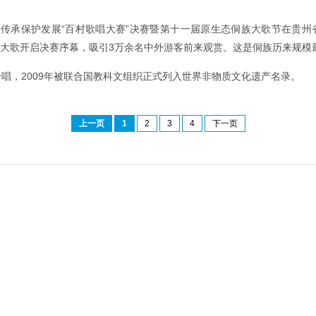
族大歌传承保护发展“百村歌唱大赛”决赛暨第十一届原生态侗族大歌节在贵
侗族大歌开启决赛序幕，吸引3万余名中外游客前来观赏。这是侗族历来规
唱，2009年被联合国教科文组织正式列入世界非物质文化遗产名录。
上一页
1
2
3
4
下一页