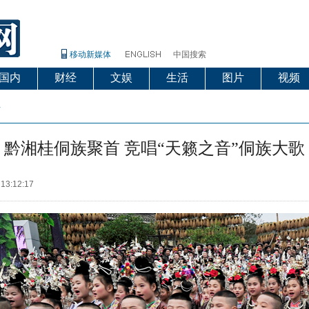
移动新媒体
中国搜索
国内
财经
文娱
生活
图片
视频
片
黔湘桂侗族聚首 竞唱“天籁之音”侗族大歌
 13:12:17