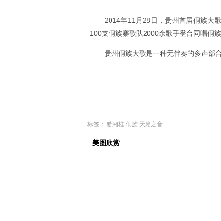
2014年11月28日，贵州首届侗
100支侗族寨歌队2000余歌手登台同唱
贵州侗族大歌是一种无伴奏的多声部合
标签：
黔湘桂
侗族
天籁之音
美图欣赏