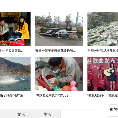
休学卖红薯给...
安徽一警车侧翻砸死路边骑...
荆州一种猪场堆放数十头
“断子绝孙”法炸鱼
70岁老父亲抚养2岁儿子...
“被吸烟我不干”感恩派对
新闻
文化
生活