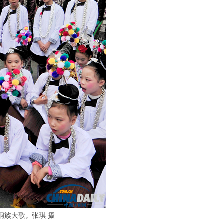
唱侗族大歌。张琪 摄