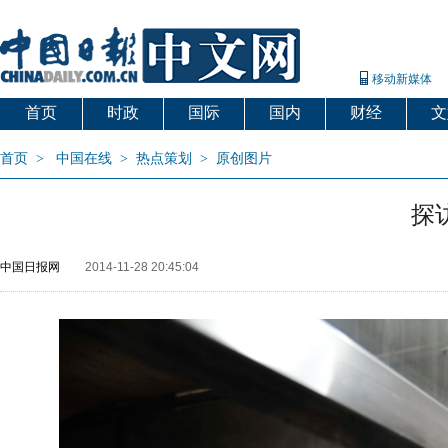
移动新媒体
首页
时政
国际
国内
财经
文
首页
>
中国在线
>
热点策划
>
原创图片
探
中国日报网
2014-11-28 20:45:04