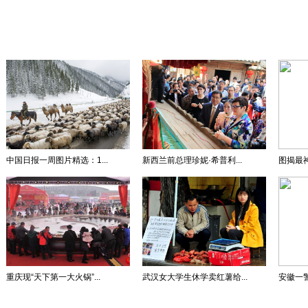
中国日报一周图片精选：1...
新西兰前总理珍妮·希普利...
图揭最
重庆现“天下第一大火锅”...
武汉女大学生休学卖红薯给...
安徽一警