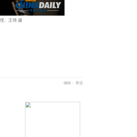
理。王伟 摄
编辑： 黄适