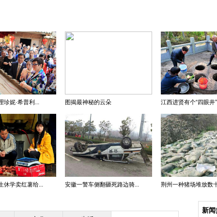
珍妮·希普利...
图揭最神秘的云朵
江西进贤有个“四眼井” .
休学卖红薯给...
安徽一警车侧翻砸死路边骑...
荆州一种猪场堆放数十头
新闻