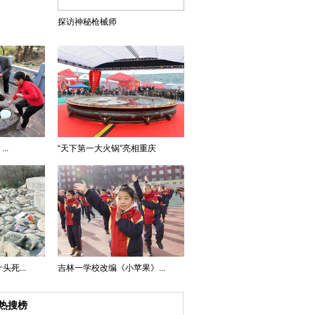
探访神秘枪械师
..
“天下第一大火锅”亮相重庆
死...
吉林一学校改编《小苹果》...
热搜榜