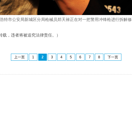
呼和浩特市公安局新城区分局枪械员郑天禄正在对一把警用冲锋枪进行拆解修
转载，违者将被追究法律责任。）
上一页
1
2
3
4
5
6
7
8
下一页