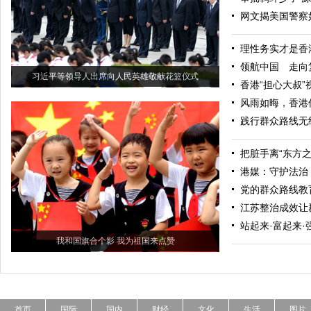
网文揭美国警察
理性务实才是香
领航中国 走向
习近平等领导人出席向人民英雄敬献花篮仪式
香港“担心大叔”
风雨如晦，香港
践行群众路线无
把脏手离“东方之
港媒：守护法治
党的群众路线教
江苏整治成效让
站起来·富起来·
我和国旗合个影 我为祖国来点赞
首页
国际
国内
财经
文化
生活
图片