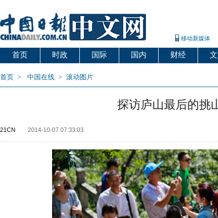
移动新媒体
首页
时政
国际
国内
财经
文
首页
>
中国在线
>
滚动图片
探访庐山最后的挑山
21CN
2014-10-07 07:33:03