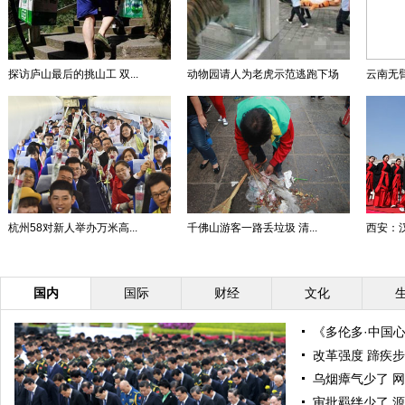
探访庐山最后的挑山工 双...
动物园请人为老虎示范逃跑下场
云南无臂
杭州58对新人举办万米高...
千佛山游客一路丢垃圾 清...
西安：汉
国内
国际
财经
文化
《多伦多·中国
改革强度 蹄疾
乌烟瘴气少了 
审批羁绊少了 