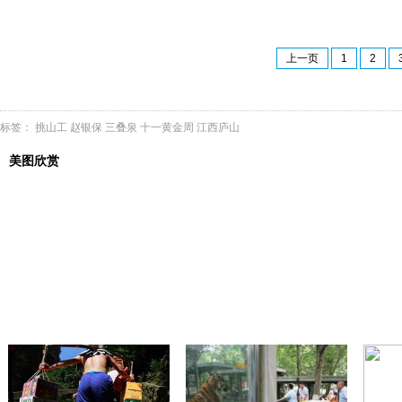
上一页
1
2
标签：
挑山工
赵银保
三叠泉
十一黄金周
江西庐山
美图欣赏