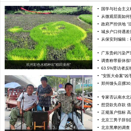
国学与社会主义
从微观层面如何
政府严控供地 “
城乡户口待遇差
从保安到编辑：
广东贵屿污染严
调查称带薪休假
杭州彩色水稻种出"稻田漫画"
63.5%受访者
"安医大命案"凶
郑州馒头店摞30
专家否认南水北
想贷款先存款 借
正规落户指标 
北京三男子辞别
北京黑摩的调查